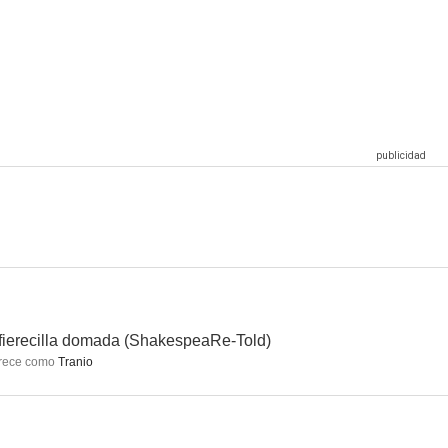
fierecilla domada (ShakespeaRe-Told)
rece como
Tranio