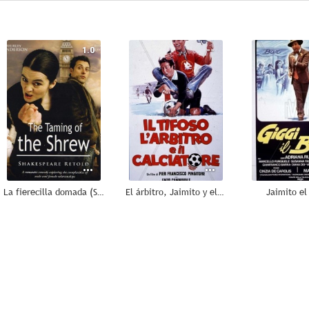
1.0
--
La fierecilla domada (ShakespeaRe-Told)
El árbitro, Jaimito y el Tifosi
Jaimito el