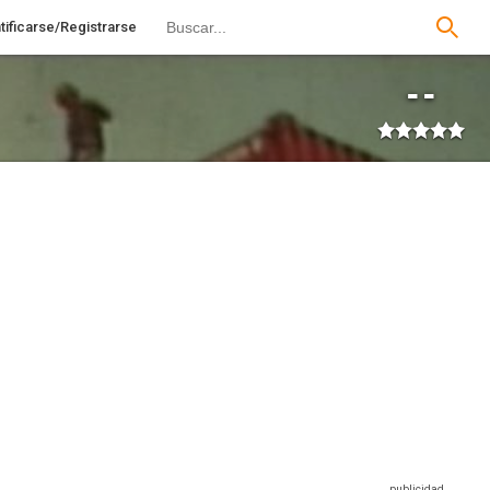
tificarse/Registrarse
--