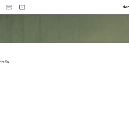
Iden
rafía.