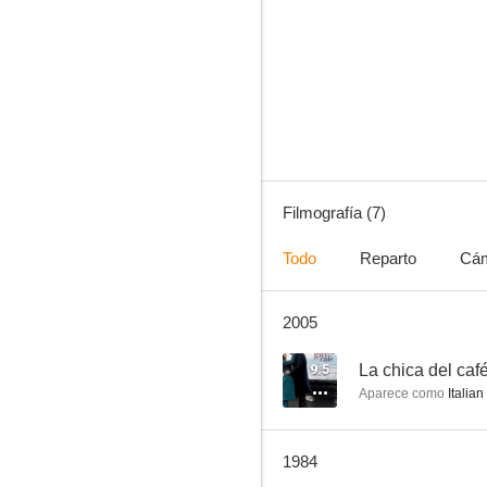
La batalla del desierto
Filmografía (7)
Todo
Reparto
Cá
2005
9.5
La chica del caf
Aparece como
Italian
1984