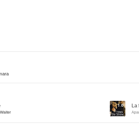
mara
é
1.0
La 
 Waiter
Apa