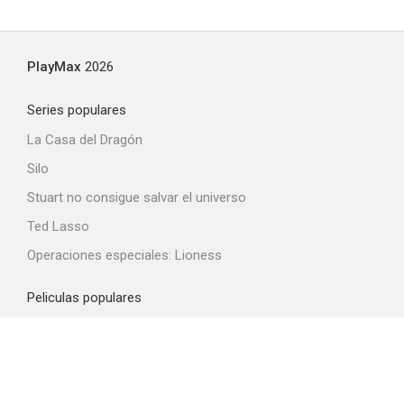
PlayMax
2026
Series populares
La Casa del Dragón
Silo
Stuart no consigue salvar el universo
Ted Lasso
Operaciones especiales: Lioness
Peliculas populares
Spider-Man: Brand New Day
La odisea
La boca del diablo