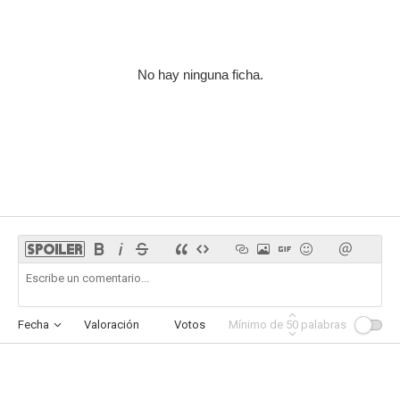
No hay ninguna ficha.
Fecha
Valoración
Votos
Mínimo de
Afinidad
50
palabras