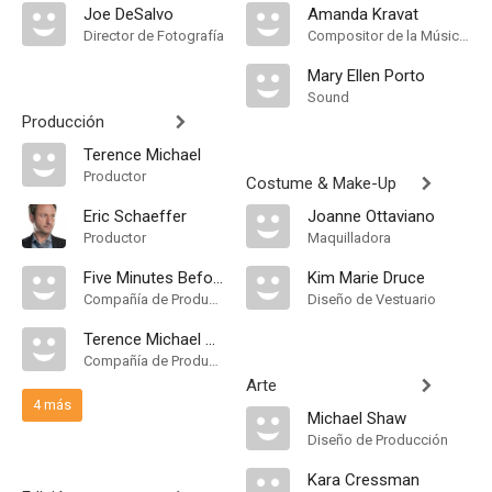
Joe DeSalvo
Amanda Kravat
Director de Fotografía
Compositor de la Música Original
Mary Ellen Porto
Sound
Producción
Terence Michael
Productor
Costume & Make-Up
Eric Schaeffer
Joanne Ottaviano
Productor
Maquilladora
Five Minutes Before the Miracle
Kim Marie Druce
Compañía de Produccion
Diseño de Vestuario
Terence Michael Productions
Compañía de Produccion
Arte
4 más
Michael Shaw
Diseño de Producción
Kara Cressman