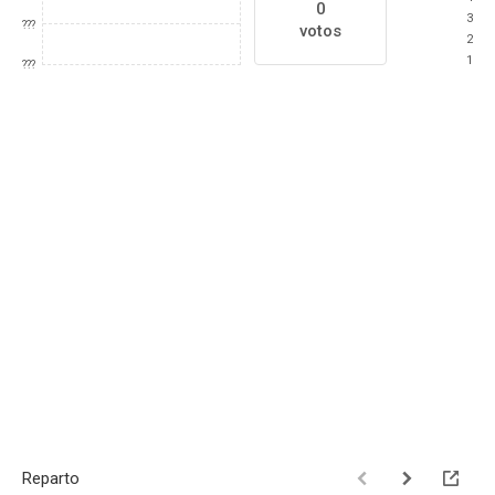
0
3
???
votos
2
1
???
Reparto