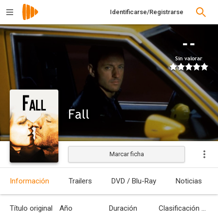
Identificarse/Registrarse
--
Sin valorar
Fall
Marcar ficha
Estrenada
Información
Trailers
DVD / Blu-Ray
Noticias
Título original
Año
Duración
Clasificación por edades