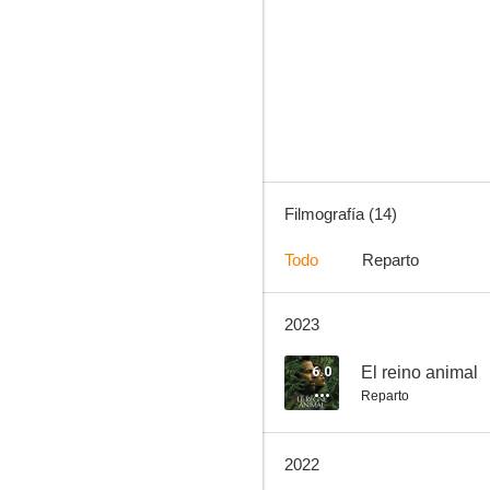
Bajo los cielos del Líbano
--
Filmografía (14)
Todo
Reparto
2023
El escape
--
6.0
El reino animal
Reparto
2022