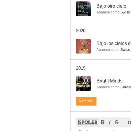
--
Bajo otro cielo
Aparece como
Swiss
A Single Body
2020
--
6.5
Bajo los cielos 
Aparece como
Swiss
2019
8.3
Bright Minds
Aparece como
Gardie
Dossier Toroto
Ver todo