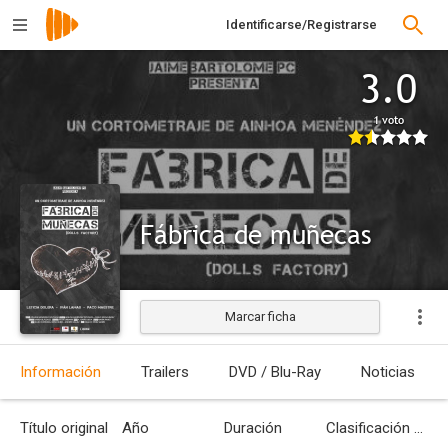
Identificarse/Registrarse
3.0
1 voto
Fábrica de muñecas
Marcar ficha
Información
Trailers
DVD / Blu-Ray
Noticias
Título original
Año
Duración
Clasificación por edades