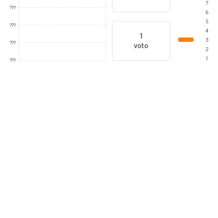
7
???
6
5
???
4
1
3
???
voto
2
1
???