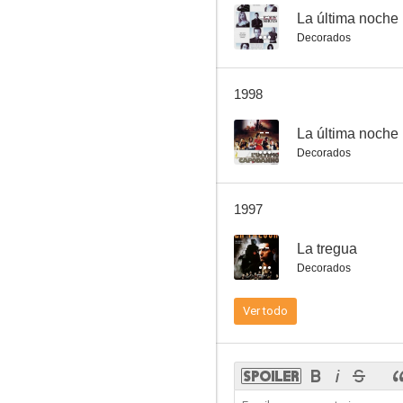
--
La última noche
Decorados
Capitán Fracasse
1998
--
--
La última noche 
Decorados
1997
--
La tregua
Decorados
Historia de un pobre hombre
Ver todo
--