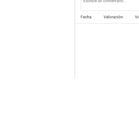
Fecha
Valoración
V
Il male oscuro
--
Macarrones
--