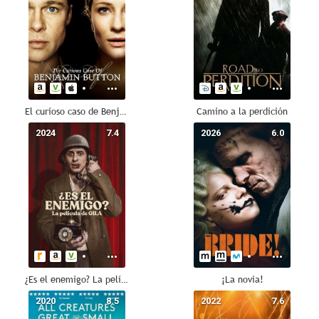
El curioso caso de Benjamin Button
Camino a la perdición
2024
7.4
2026
6.0
¿Es el enemigo? La película de Gila
¡La novia!
2020
8.5
2022
7.6