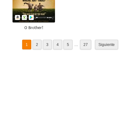
O Brother!
...
1
2
3
4
5
27
Siguiente