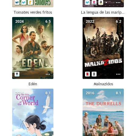
Tomates verdes fritos
La lengua de las mariposas
2024
6.5
2022
6.2
Edén
Malnazidos
2016
8.1
2016
8.1