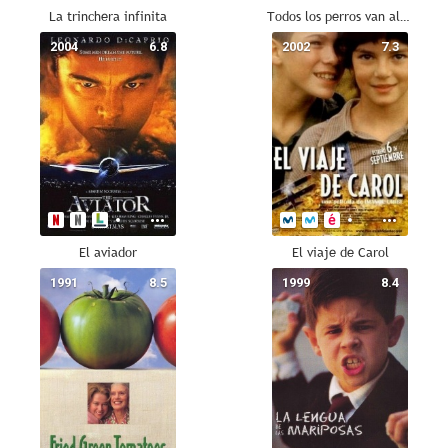
La trinchera infinita
Todos los perros van al cielo
2004
6.8
2002
7.3
El aviador
El viaje de Carol
1991
8.5
1999
8.4