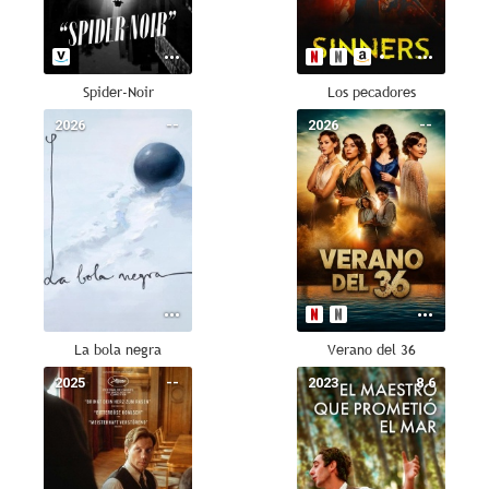
Spider-Noir
Los pecadores
2026
--
2026
--
La bola negra
Verano del 36
2025
--
2023
8.6