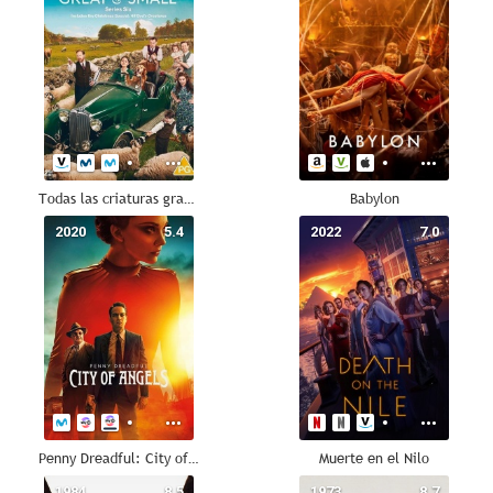
Todas las criaturas grandes y pequeñas
Babylon
2020
5.4
2022
7.0
Penny Dreadful: City of Angels
Muerte en el Nilo
1984
8.5
1973
8.7