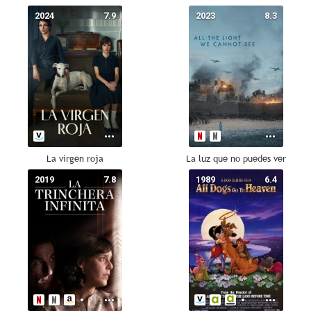
2024
7.9
2023
8.3
La virgen roja
La luz que no puedes ver
2019
7.8
1989
6.4