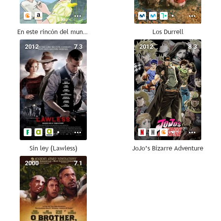
En este rincón del mundo
Los Durrell
2012
7.3
2012
8.3
Sin ley (Lawless)
JoJo’s Bizarre Adventure
2000
7.1