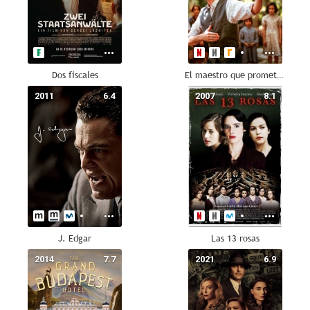
Dos fiscales
El maestro que prometió el mar
2011
6.4
2007
8.1
J. Edgar
Las 13 rosas
2014
7.7
2021
6.9