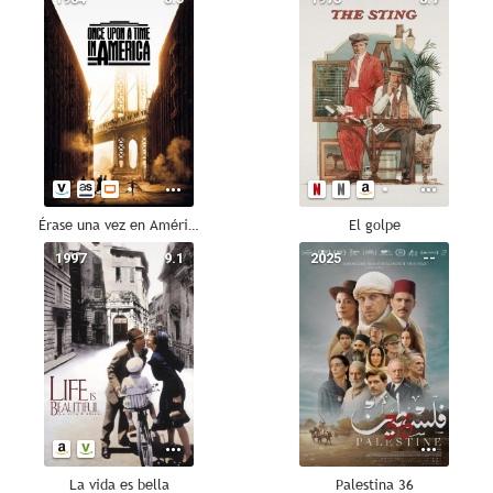
Érase una vez en América
El golpe
1997
9.1
2025
--
La vida es bella
Palestina 36