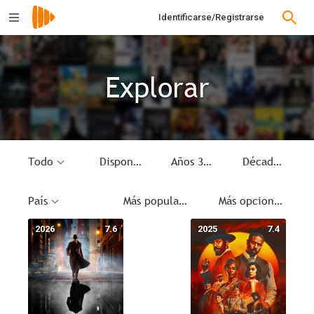
Identificarse/Registrarse
Explorar
Todo
Disponible
Años 30
Década
País
Más populares
Más opciones
2026
7.6
2025
7.4