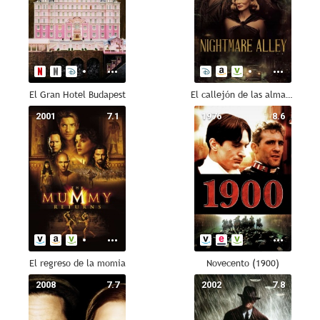
El Gran Hotel Budapest
El callejón de las almas perdidas
2001
7.1
1976
8.6
El regreso de la momia
Novecento (1900)
2008
7.7
2002
7.8