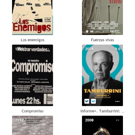
Los enemigos
Fuerzas vivas
1983
--
2024
9.0
Compromiso
Informe+. Tamburrini: Fuga de un arquero
2012
--
2008
--