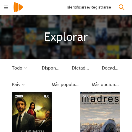
Identificarse/Registrarse
Explorar
Todo
Disponible
Dictadura argentina
Década
País
Más populares
Más opciones
2009
8.0
2007
--