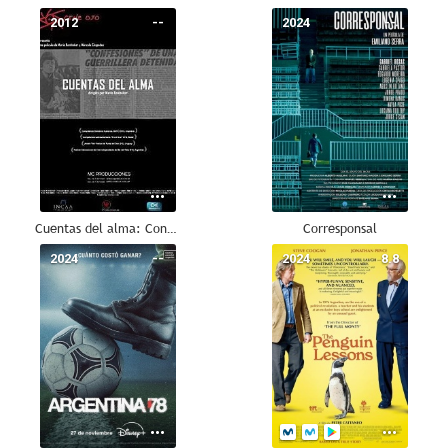
2012
--
2024
--
Cuentas del alma: Confesiones de una guerrillera
Corresponsal
2024
--
2024
8.8