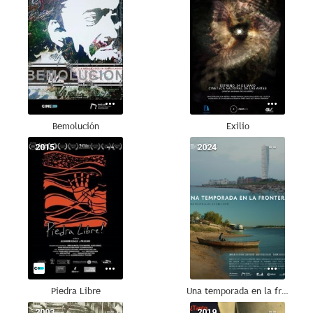
Bemolución
Exilio
2015
--
2024
--
Piedra Libre
Una temporada en la frontera
2003
--
2019
--