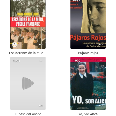
Escuadrones de la muerte: La escuela francesa
Pájaros rojos
1991
--
1999
--
El beso del olvido
Yo, Sor Alice