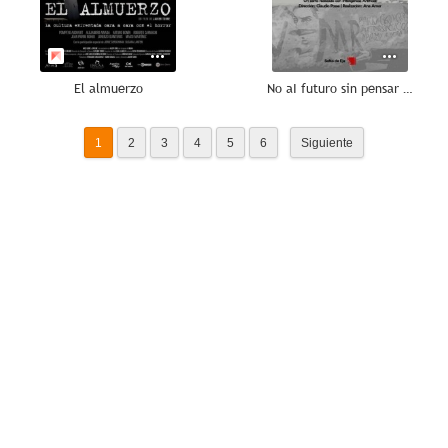
El almuerzo
No aI futuro sin pensar el pasado
1
2
3
4
5
6
Siguiente