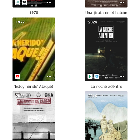
1978
Una jirafa en el balcón
1977
--
2024
--
'Estoy herido' Ataque!
La noche adentro
2023
--
2014
--