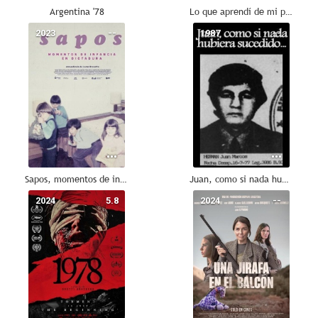
Argentina '78
Lo que aprendí de mi pingüino
2023
--
1987
--
Sapos, momentos de infancia en dictadura
Juan, como si nada hubiera sucedido
2024
5.8
2024
--