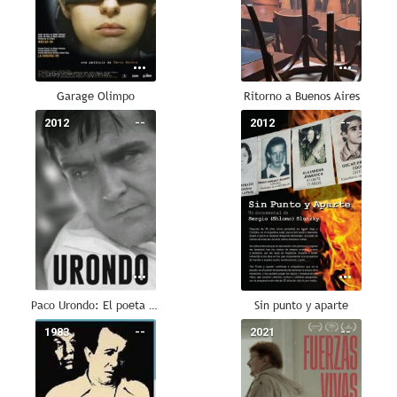
Garage Olimpo
Ritorno a Buenos Aires
2012
--
2012
--
Paco Urondo: El poeta y sus armas
Sin punto y aparte
1983
--
2021
--