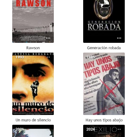
Rawson
Generación robada
1993
--
1985
--
Un muro de silencio
Hay unos tipos abajo
2021
--
2024
--