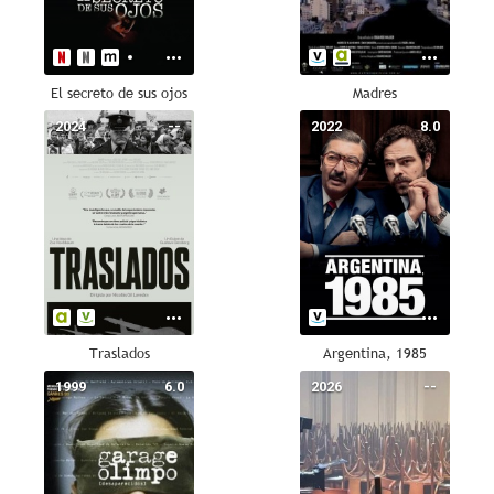
El secreto de sus ojos
Madres
2024
--
2022
8.0
Traslados
Argentina, 1985
1999
6.0
2026
--