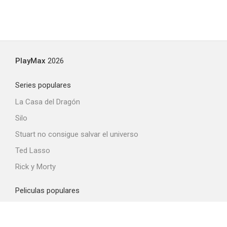
PlayMax
2026
Series populares
La Casa del Dragón
Silo
Stuart no consigue salvar el universo
Ted Lasso
Rick y Morty
Peliculas populares
Spider-Man: Brand New Day
La odisea