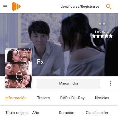
Identificarse/Registrarse
--
Sin valorar
Ex
Marcar ficha
Estrenada
Información
Trailers
DVD / Blu-Ray
Noticias
Título original
Año
Duración
Clasificación por edades