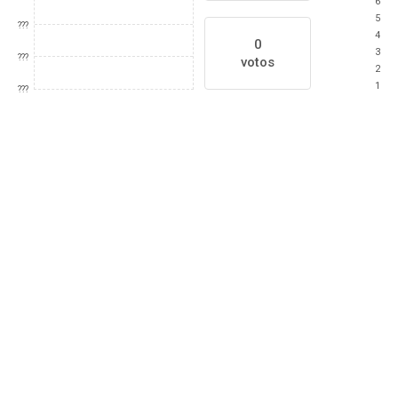
6
5
???
4
0
3
???
votos
2
1
???