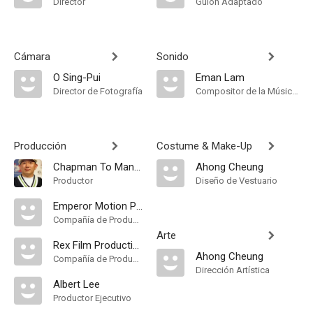
Director
Guión Adaptado
Cámara
Sonido
O Sing-Pui
Eman Lam
Director de Fotografía
Compositor de la Música Original
Producción
Costume & Make-Up
Chapman To Man-Chat
Ahong Cheung
Productor
Diseño de Vestuario
Emperor Motion Pictures [Hong Kong]
Compañía de Produccion
Arte
Rex Film Productions
Ahong Cheung
Compañía de Produccion
Dirección Artística
Albert Lee
Productor Ejecutivo