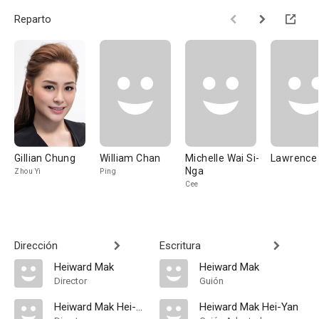
Reparto
Gillian Chung
William Chan
Michelle Wai Si-
Lawrence
Nga
Zhou Yi
Ping
Cee
Dirección
Escritura
Heiward Mak
Heiward Mak
Director
Guión
Heiward Mak Hei-Yan
Heiward Mak Hei-Yan