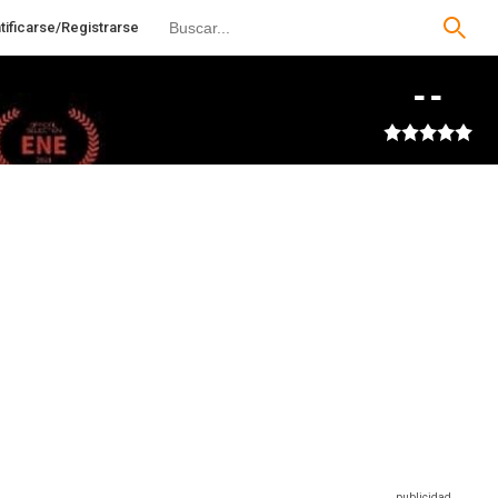
tificarse/Registrarse
--