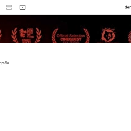
Iden
rafía.