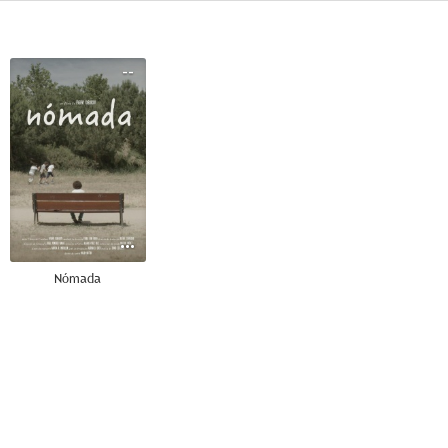
--
Nómada