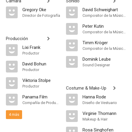
Cámara
Sonido
Gregory Oke
David Schweighart
Director de Fotografía
Compositor de la Música Original
Peter Kutin
Compositor de la Música Original
Producción
Timm Kröger
Lixi Frank
Compositor de la Música Original
Productor
Dominik Leube
David Bohun
Sound Designer
Productor
Viktoria Stolpe
Productor
Costume & Make-Up
Panama Film
Hanna Rode
Compañía de Produccion
Diseño de Vestuario
Virginie Thomann
4 más
Makeup & Hair
Rosa Singhofen