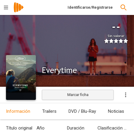
Identificarse/Registrarse
--
Sin valorar
Everytime
Marcar ficha
Estrenada
Información
Trailers
DVD / Blu-Ray
Noticias
Título original
Año
Duración
Clasificación por edades