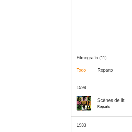
Frutilla
--
Filmografía (11)
Todo
Reparto
1998
El recreo
--
--
Scènes de lit
Reparto
1983