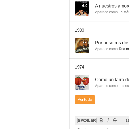
6.0
A nuestros amor
Aparece como
La Mè
Les copains du dimanche
1980
--
Por nosotros do
Aparece como
Tata m
1974
--
Como un tarro de 
Aparece como
La sec
Ver todo