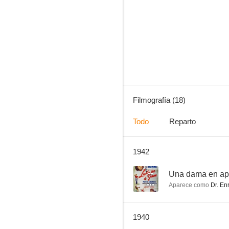
Sueños de juventud
--
Filmografía (18)
Todo
Reparto
1942
Heritage of the Desert
--
--
Una dama en ap
Aparece como
Dr. Enr
1940