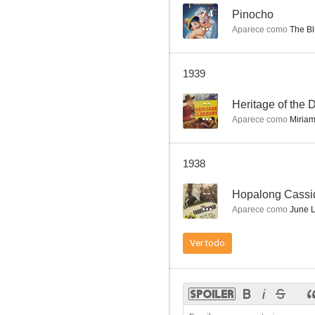
7.4
Pinocho
Aparece como
The Blue
Racketeers in Exile
1939
--
--
Heritage of the 
Aparece como
Miria
1938
--
Aparece como
June 
Mi novia está a bordo
Ver todo
--