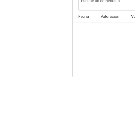
Fecha
Valoración
V
Mrs. Wiggs of the Cabbage Patch