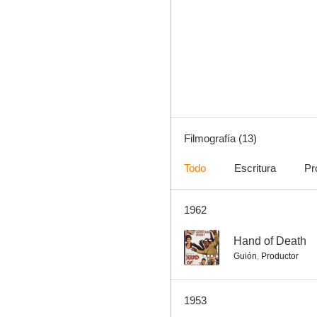
Amenaza en la Casbah
--
Filmografía (13)
Todo
Escritura
Pr
1962
Entre la medianoche y el amanecer
--
--
Hand of Death
Guión
,
Productor
1953