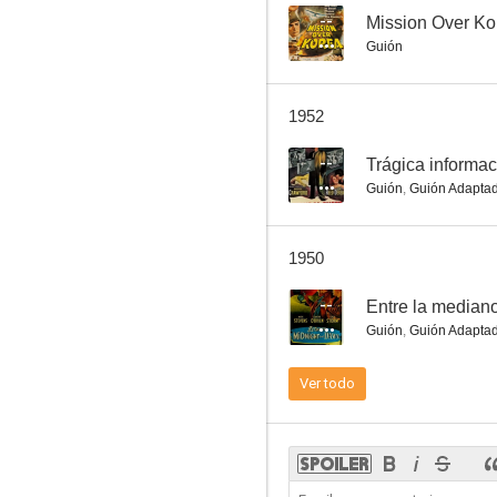
--
Mission Over Ko
Guión
Sentenciado a muerte
1952
--
--
Trágica informac
Guión
,
Guión Adapta
1950
--
Entre la median
Guión
,
Guión Adapta
The Fighting Lady
Ver todo