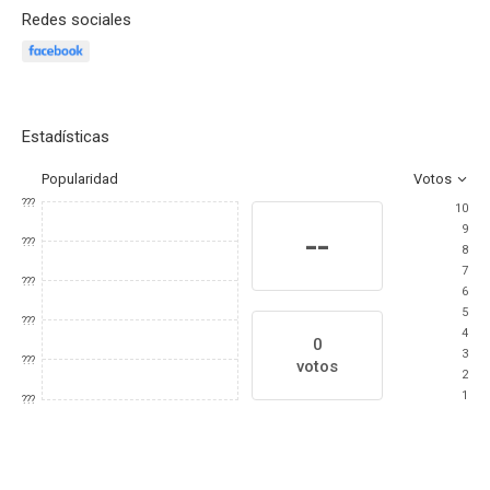
Redes sociales
Estadísticas
Popularidad
Votos
???
10
9
--
???
8
7
???
6
5
???
4
0
3
???
votos
2
1
???