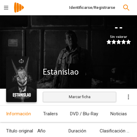
Identificarse/Registrarse
--
Sin valorar
Estanislao
Marcar ficha
Estrenada
Información
Trailers
DVD / Blu-Ray
Noticias
Título original
Año
Duración
Clasificación por edades