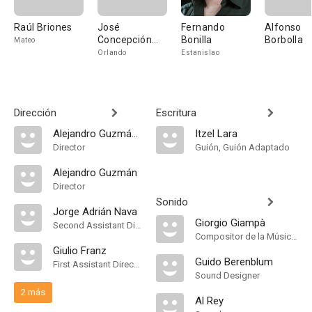
Raúl Briones
José
Fernando
Alfonso
Concepción
Bonilla
Borbolla
Mateo
Macías
Orlando
Estanislao
Dirección
Escritura
Alejandro Guzmán Alvarez
Itzel Lara
Director
Guión, Guión Adaptado
Alejandro Guzmán
Director
Sonido
Jorge Adrián Nava
Giorgio Giampà
Second Assistant Director
Compositor de la Música Original, Música
Giulio Franz
Guido Berenblum
First Assistant Director
Sound Designer
2 más
Al Rey