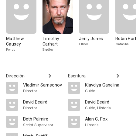
Matthew
Timothy
Jerry Jones
Robin Har
Causey
Carhart
Elbow
Natasha
Pondo
Studley
Dirección
Escritura
Vladimir Samsonov
Klavdiya Ganelina
Director
Guión
David Beaird
David Beaird
Director
Guión, Historia
Beth Palmire
Alan C. Fox
Script Supervisor
Historia