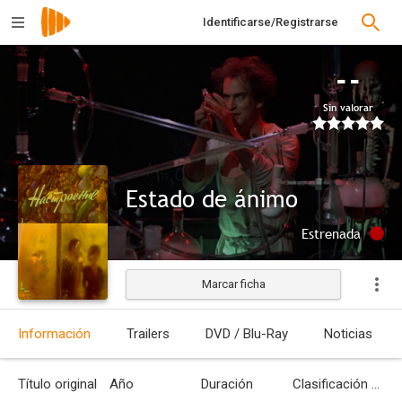
Identificarse/Registrarse
--
Sin valorar
Estado de ánimo
Estrenada
Marcar ficha
Información
Trailers
DVD / Blu-Ray
Noticias
Título original
Año
Duración
Clasificación por edades