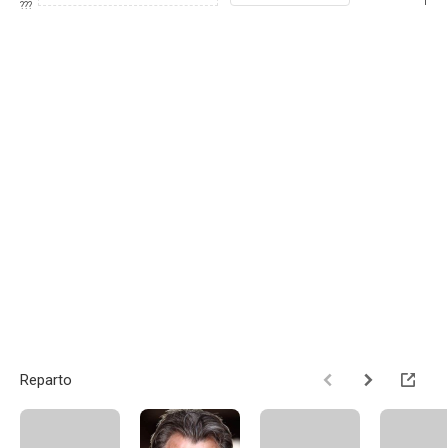
1
???
Reparto