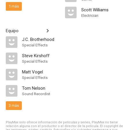
1 más
Scott Williams
Electrician
Equipo
J.C. Brotherhood
Special Effects
Steve Kirshoff
Special Effects
Matt Vogel
Special Effects
Tom Nelson
Sound Recordist
3 más
PlayMax solo ofrece información de películas y series, PlayMax no tiene
relación alguna con el productor o el director de la película. El copyright de
las imágenes, póster, carátula, fotografías y/o cubiertas pertenece a sus