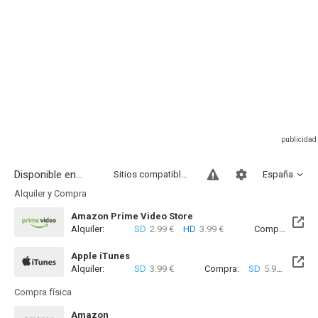
Disponible en...
Sitios compatibles
España
Alquiler y Compra
Amazon Prime Video Store
Alquiler:
SD
2.99 €
HD
3.99 €
Compra:
SD
7
Apple iTunes
Alquiler:
SD
3.99 €
Compra:
SD
5.99 €
Compra física
Amazon