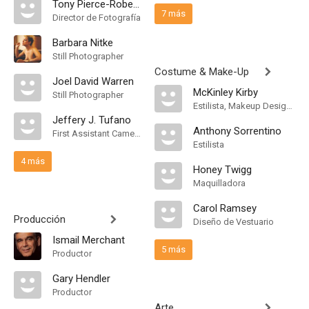
Tony Pierce-Roberts
7 más
Director de Fotografía
Barbara Nitke
Still Photographer
Costume & Make-Up
Joel David Warren
McKinley Kirby
Still Photographer
Estilista, Makeup Designer
Jeffery J. Tufano
Anthony Sorrentino
First Assistant Camera
Estilista
4 más
Honey Twigg
Maquilladora
Carol Ramsey
Producción
Diseño de Vestuario
Ismail Merchant
5 más
Productor
Gary Hendler
Productor
Arte