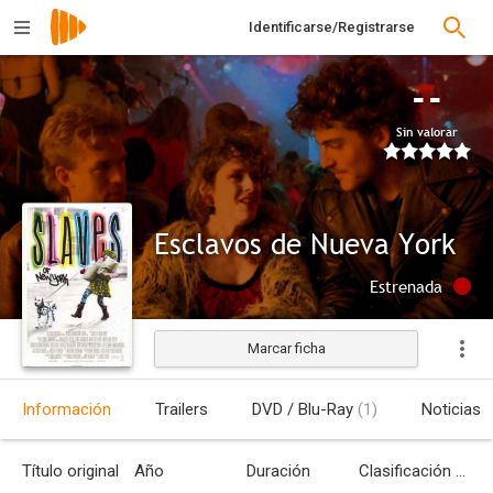
Identificarse/Registrarse
--
Sin valorar
Esclavos de Nueva York
Estrenada
Marcar ficha
Información
Trailers
DVD / Blu-Ray
(1)
Noticias
Título original
Año
Duración
Clasificación por edades