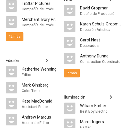
TriStar Pictures
David Gropman
Compañía de Produccion
Diseño de Producción
Merchant Ivory Production
Karen Schulz Gropman
Compañía de Produccion
Dirección Artística
12 más
Carol Nast
Decorados
Anthony Dunne
Edición
Construction Coordinator
Katherine Wenning
7 más
Editor
Mark Ginsberg
Color Timer
Iluminación
Kate MacDonald
William Farber
Assistant Editor
Best Boy Electric
Andrew Marcus
Marc Rogers
Associate Editor
Gaffer