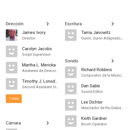
Dirección
Escritura
James Ivory
Tama Janowitz
Director
Guión, Guión Adaptado, Original Story
Carolyn Jacobs
Script Supervisor
Sonido
Martha L. Mericka
Richard Robbins
Asistente de Dirección
Compositor de la Música Original
Timothy J. Lonsdale
Dan Sable
Second Assistant Director
Sound Editor
1 más
Lee Dichter
Mezclador de Re-Grabación de Sonido
Keith Gardner
Cámara
Boom Operator