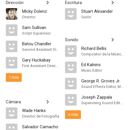
Dirección
Escritura
Micky Dolenz
Stuart Alexander
Director
Guión
Sam Sullivan
Script Supervisor
Sonido
Batou Chandler
Richard Bellis
Second Assistant Director
Compositor de la Música Original
Gary Huckabay
Ed Kalnins
First Assistant Director
Music Editor
1 más
George R. Groves Jr.
Sound Effects Editor, Mezclador de Re-Grabación de Sonido
Joseph Zappala
Cámara
Supervising Sound Editor, Mezclador de Re-Grabación de Sonido
Wade Hanks
4 más
Director de Fotografía
Salvador Camacho