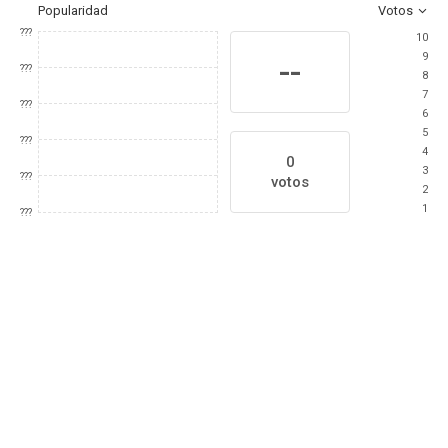
Popularidad
Votos
???
10
9
--
???
8
7
???
6
5
???
4
0
3
???
votos
2
1
???