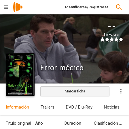
Identificarse/Registrarse
--
Sin valorar
Error médico
Marcar ficha
Estrenada
Información
Trailers
DVD / Blu-Ray
Noticias
Título original
Año
Duración
Clasificación por edades