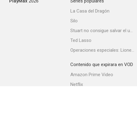
PlayMax
2026
Series populares
La Casa del Dragón
Silo
Stuart no consigue salvar el universo
Ted Lasso
Operaciones especiales: Lioness
Contenido que expirara en VOD
Amazon Prime Video
Netflix
Filmin
Movistar+
Movistar+ Fibra