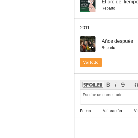
6.0
El oro del tiemp
Reparto
2011
--
Años después
Reparto
Los muertos van deprisa
Ver todo
--
Fecha
Valoración
V
A metade da vida