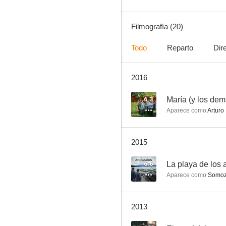
Filmografía (20)
Todo
Reparto
Dir
2016
Migas de pan
--
6.3
María (y los dem
Aparece como
Arturo
2015
6.6
La playa de los
Aparece como
Somo
Hotel Almirante
2013
--