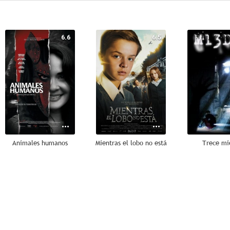
6.6
6.5
Animales humanos
Mientras el lobo no está
Trece mi
--
--