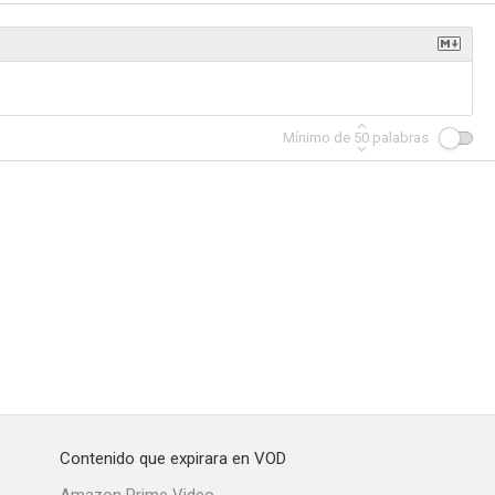
Mínimo de
50
palabras
Contenido que expirara en VOD