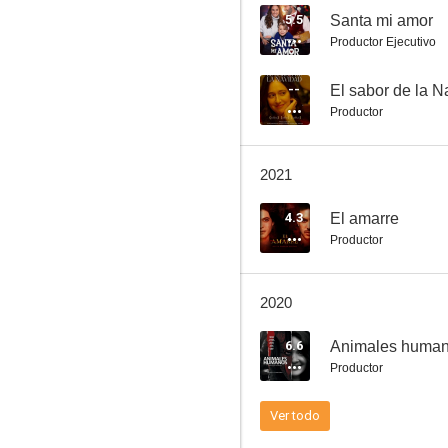
5.5
Santa mi amor
Productor Ejecutivo
--
El sabor de la N
Productor
2021
4.3
El amarre
Productor
2020
6.6
Animales huma
Productor
Ver todo