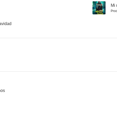
--
Mi 
Prod
avidad
nos