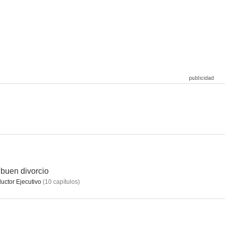
a Navidad
La Hermandad
Archivo 253
buen divorcio
uctor Ejecutivo
(
10
capítulos
)