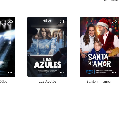
6.5
6.1
5.5
edos
Las Azules
Santa mi amor
--
--
--