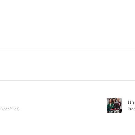
Un buen divorcio
Mi maestra se comió a mi amigo
El sabor de l
--
Un 
18
capítulos
)
Prod