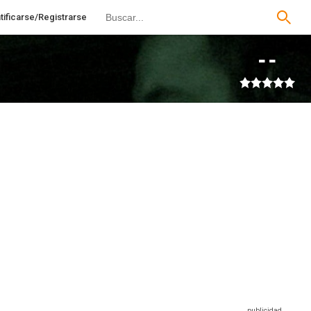
tificarse/Registrarse
--