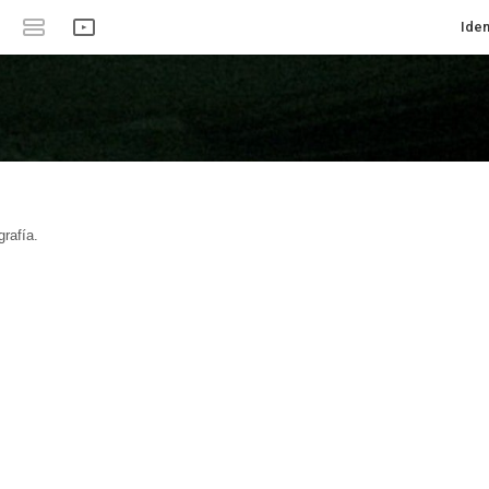
Iden
rafía.