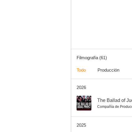
Michael Jackson: Give in to Me (Vídeo musical)
1.0
Filmografía (61)
Todo
Producción
2026
Camila Cabello: Consequences
--
--
The Ballad of Ju
Compañía de Produc
2025