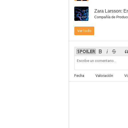
--
Zara Larsson: E
Compañía de Produc
Ver todo
Tori Kelly: Cut
--
Fecha
Valoración
V
Madison Beer: Showed Me (How I Fell In Love With You)
--