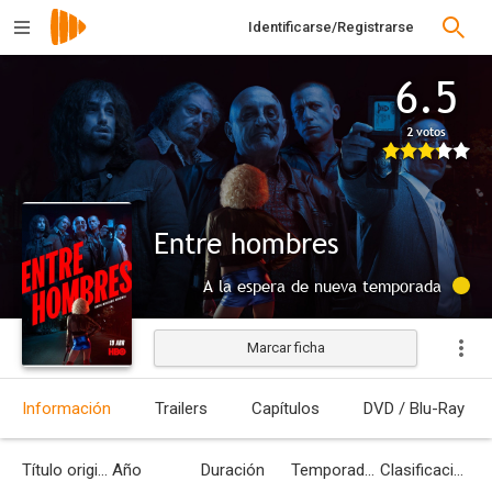
Identificarse/Registrarse
6.5
2 votos
Entre hombres
A la espera de nueva temporada
Marcar ficha
Información
Trailers
Capítulos
DVD / Blu-Ray
Título original
Año
Duración
Temporadas
Clasificación por edades