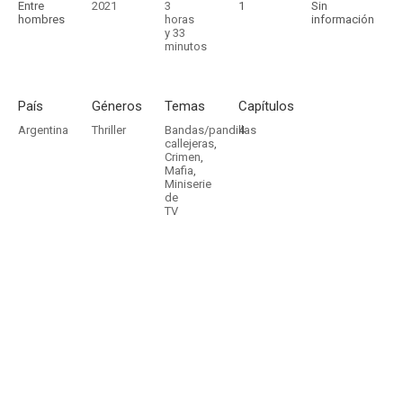
Entre
2021
3
1
Sin
hombres
horas
información
y 33
minutos
País
Géneros
Temas
Capítulos
Argentina
Thriller
Bandas/pandillas
4
callejeras
,
Crimen
,
Mafia
,
Miniserie
de
TV