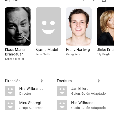
Reparto
Klaus Maria
Bjarne Mädel
Franz Hartwig
Ulrike Kri
Brandauer
Peter Nadler
Georg Kelz
Elly Biegler
Konrad Biegler
Dirección
Escritura
Nils Willbrandt
Jan Ehlert
Director
Guión, Guión Adaptado
Minu Sharegi
Nils Willbrandt
Script Supervisor
Guión, Guión Adaptado