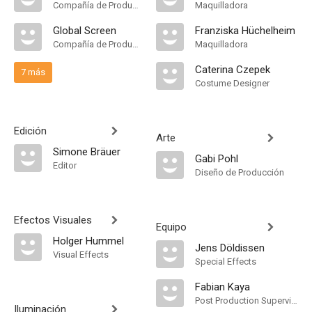
Compañía de Produccion
Maquilladora
Global Screen
Franziska Hüchelheim
Compañía de Produccion
Maquilladora
Caterina Czepek
7 más
Costume Designer
Edición
Arte
Simone Bräuer
Gabi Pohl
Editor
Diseño de Producción
Efectos Visuales
Equipo
Holger Hummel
Jens Döldissen
Visual Effects
Special Effects
Fabian Kaya
Post Production Supervisor
Iluminación