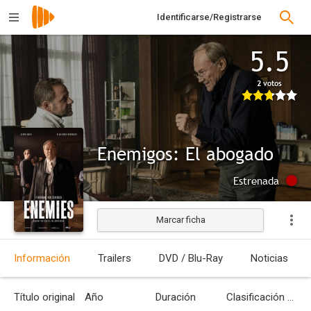
Identificarse/Registrarse
5.5
2 votos
Enemigos: El abogado
Estrenada
Marcar ficha
Información
Trailers
DVD / Blu-Ray
Noticias
Título original
Año
Duración
Clasificación por edades