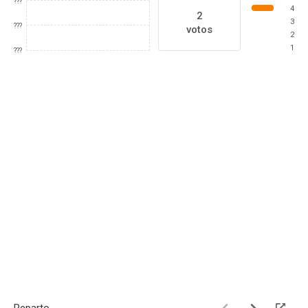
???
4
2
3
???
votos
2
1
???