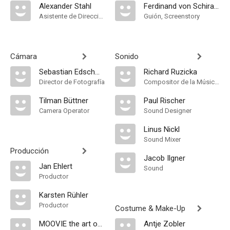
Alexander Stahl
Ferdinand von Schirach
Asistente de Dirección
Guión, Screenstory
Cámara
Sonido
Sebastian Edschmid
Richard Ruzicka
Director de Fotografía
Compositor de la Música Original
Tilman Büttner
Paul Rischer
Camera Operator
Sound Designer
Linus Nickl
Sound Mixer
Producción
Jacob Ilgner
Jan Ehlert
Sound
Productor
Karsten Rühler
Productor
Costume & Make-Up
MOOVIE the art of entertainment
Antje Zobler