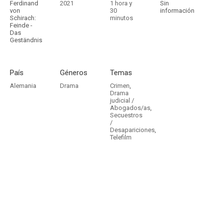
Ferdinand
2021
1 hora y
Sin
von
30
información
Schirach:
minutos
Feinde -
Das
Geständnis
País
Géneros
Temas
Alemania
Drama
Crimen
,
Drama
judicial /
Abogados/as
,
Secuestros
/
Desapariciones
,
Telefilm