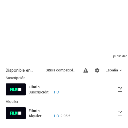
Disponible en...
Sitios compatibles
España
Suscripción
Filmin
Suscripción:
HD
Disponible hasta el Vie, 27 Nov 2026 (Quedan 3 meses)
Alquiler
Filmin
Alquiler:
HD
2.95 €
Disponible hasta el Vie, 27 Nov 2026 (Quedan 3 meses)