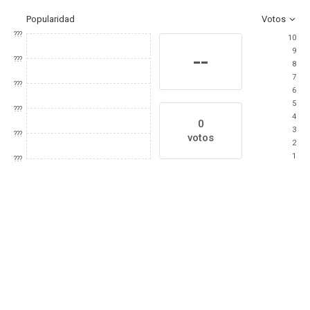
Popularidad
Votos
???
10
9
--
???
8
7
???
6
5
???
4
0
3
???
votos
2
1
???