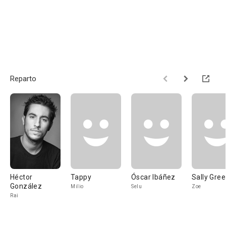
Reparto
Héctor
Tappy
Óscar Ibáñez
Sally Gre
González
Milio
Selu
Zoe
Rai