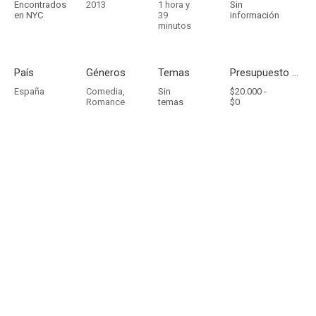
Encontrados
2013
1 hora y
Sin
en NYC
39
información
minutos
País
Géneros
Temas
Presupuesto - Ingresos
España
Comedia
,
Sin
$20.000 -
Romance
temas
$0