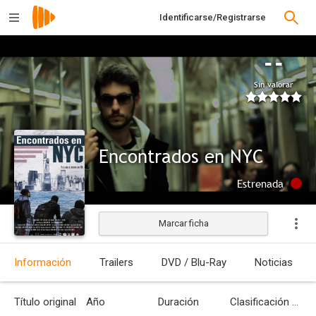
Identificarse/Registrarse
--
Sin valorar
Encontrados en NYC
Estrenada
Marcar ficha
Información
Trailers
DVD / Blu-Ray
Noticias
Título original
Año
Duración
Clasificación por edades