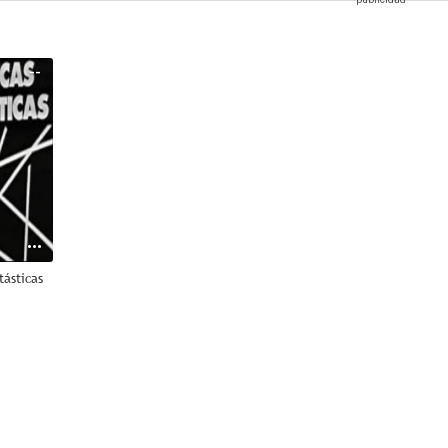
--
tásticas