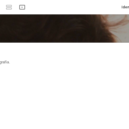
Iden
rafía.