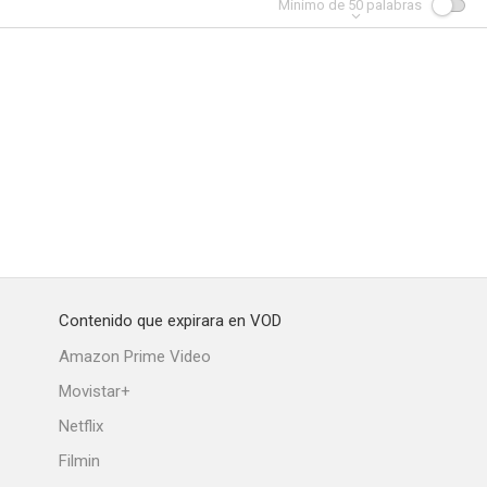
Mínimo de
50
palabras
Contenido que expirara en VOD
Amazon Prime Video
Movistar+
Netflix
Filmin