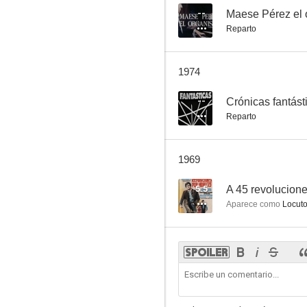
--
Maese Pérez el 
Reparto
1974
--
Crónicas fantást
Reparto
1969
5.5
A 45 revolucione
Aparece como
Locuto