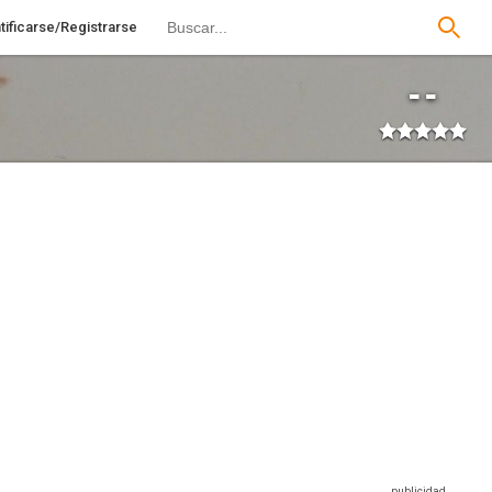
tificarse/Registrarse
--