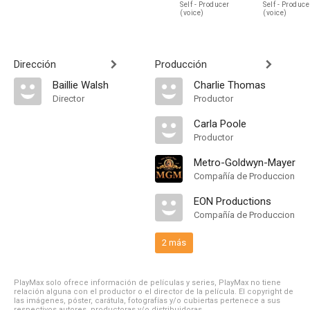
Self - Producer
Self - Produce
(voice)
(voice)
Dirección
Producción
Baillie Walsh
Charlie Thomas
Director
Productor
Carla Poole
Productor
Metro-Goldwyn-Mayer
Compañía de Produccion
EON Productions
Compañía de Produccion
2 más
PlayMax solo ofrece información de películas y series, PlayMax no tiene
relación alguna con el productor o el director de la película. El copyright de
las imágenes, póster, carátula, fotografías y/o cubiertas pertenece a sus
respectivos autores, productoras y/o distribuidoras.