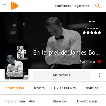
Identificarse/Registrarse
--
Sin valorar
En la piel de James Bond
Estrenada
Marcar ficha
Información
Trailers
DVD / Blu-Ray
Noticias
Título original
Año
Duración
Clasificación por edades