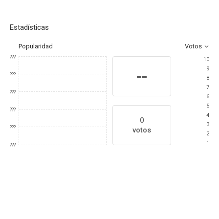
Estadísticas
Popularidad
Votos
???
10
9
--
???
8
7
???
6
5
???
4
0
3
???
votos
2
1
???