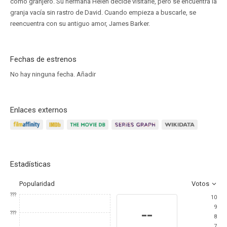
como granjero. Su hermana Helen decide visitarle, pero se encuentra la
granja vacía sin rastro de David. Cuando empieza a buscarle, se
reencuentra con su antiguo amor, James Barker.
Fechas de estrenos
No hay ninguna fecha.
Añadir
Enlaces externos
Estadísticas
Popularidad
Votos
???
10
9
--
???
8
7