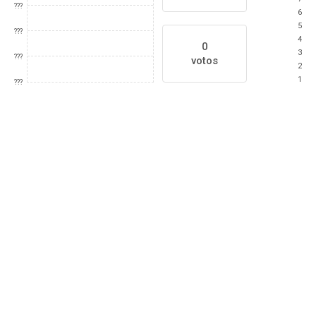
???
6
5
???
4
0
3
???
votos
2
1
???