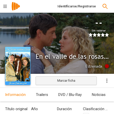
Identificarse/Registrarse
--
Sin valorar
En el valle de las rosas silvestres: Hasta el fin del mundo
Estrenada
Marcar ficha
Información
Trailers
DVD / Blu-Ray
Noticias
Título original
Año
Duración
Clasificación por edades