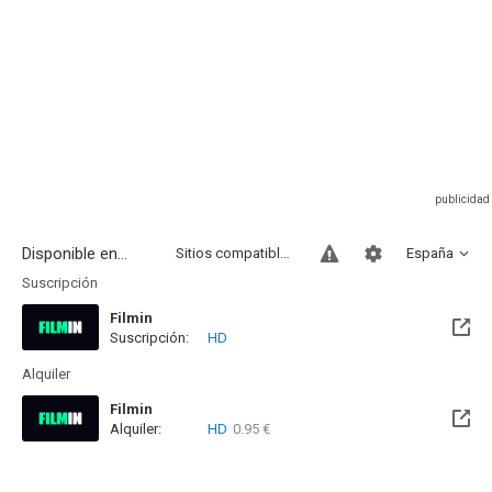
Disponible en...
Sitios compatibles
España
Suscripción
Filmin
Suscripción:
HD
Disponible hasta el Jue, 17 Jun 2027 (Quedan 10 meses)
Alquiler
Filmin
Alquiler:
HD
0.95 €
Disponible hasta el Jue, 17 Jun 2027 (Quedan 10 meses)