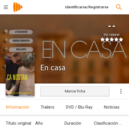
Identificarse/Registrarse
--
Sin valorar
En casa
Marcar ficha
Estrenada
Información
Trailers
DVD / Blu-Ray
Noticias
Título original
Año
Duración
Clasificación por edades