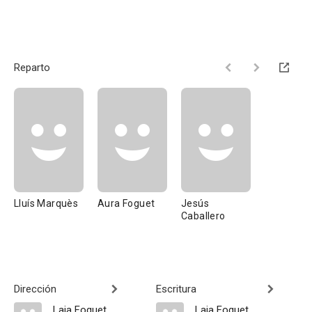
Reparto
Lluís Marquès
Aura Foguet
Jesús
Caballero
Dirección
Escritura
Laia Foguet
Laia Foguet