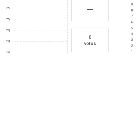
9
--
???
8
7
???
6
5
???
4
0
3
???
votos
2
1
???