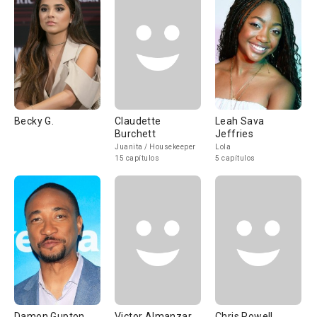
Becky G.
Claudette
Leah Sava
Burchett
Jeffries
Juanita / Housekeeper
Lola
15 capítulos
5 capítulos
Damon Gupton
Victor Almanzar
Chris Powell