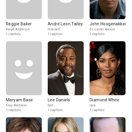
Reggie Baker
André Leon Talley
John Hoogenakker
Ralph Anderson
Himself
Dr. Lester Mason
1 capítulo
1 capítulo
1 capítulo
Maryam Basir
Lee Daniels
Diamond White
Foxy Waitress
Self
lala
1 capítulo
1 capítulo
1 capítulo