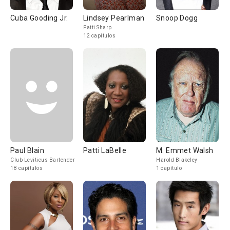
Cuba Gooding Jr.
Lindsey Pearlman
Snoop Dogg
Patti Sharp
12 capítulos
Paul Blain
Patti LaBelle
M. Emmet Walsh
Club Leviticus Bartender
Harold Blakeley
18 capítulos
1 capítulo