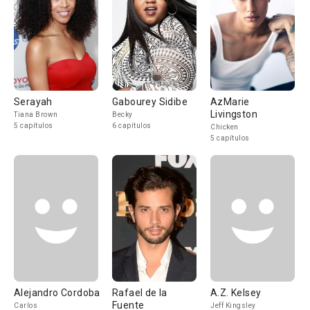
Serayah
Gabourey Sidibe
AzMarie
Livingston
Tiana Brown
Becky
5 capítulos
6 capítulos
Chicken
5 capítulos
Alejandro Cordoba
Rafael de la
A.Z. Kelsey
Fuente
Carlos
Jeff Kingsley