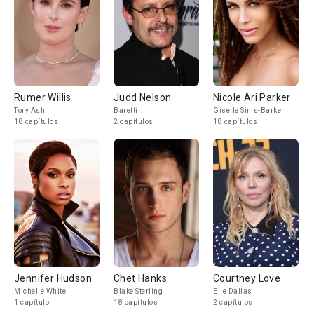
Rumer Willis
Judd Nelson
Nicole Ari Parker
Tory Ash
Baretti
Giselle Sims-Barker
18 capítulos
2 capítulos
18 capítulos
Jennifer Hudson
Chet Hanks
Courtney Love
Michelle White
Blake Sterling
Elle Dallas
1 capítulo
18 capítulos
2 capítulos