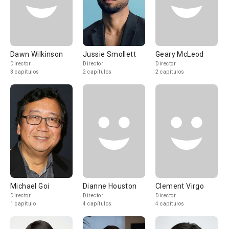
Dawn Wilkinson
Jussie Smollett
Geary McLeod
Director
Director
Director
3 capítulos
2 capítulos
2 capítulos
Michael Goi
Dianne Houston
Clement Virgo
Director
Director
Director
1 capítulo
4 capítulos
4 capítulos