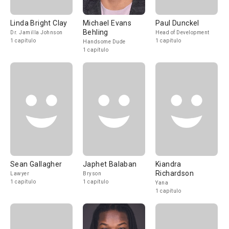
Linda Bright Clay
Michael Evans
Paul Dunckel
Behling
Dr. Jamilla Johnson
Head of Development
1 capítulo
1 capítulo
Handsome Dude
1 capítulo
Sean Gallagher
Japhet Balaban
Kiandra
Richardson
Lawyer
Bryson
1 capítulo
1 capítulo
Yana
1 capítulo