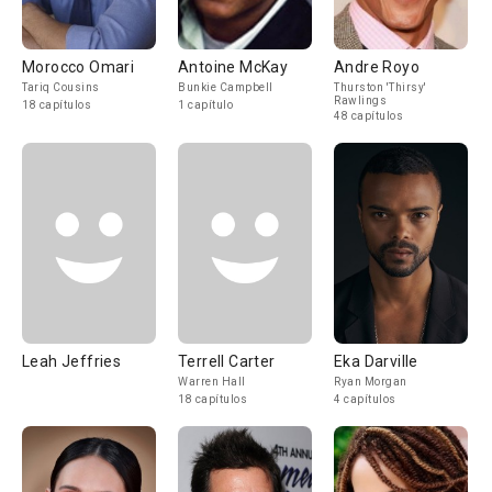
Morocco Omari
Antoine McKay
Andre Royo
Tariq Cousins
Bunkie Campbell
Thurston 'Thirsy'
Rawlings
18 capítulos
1 capítulo
48 capítulos
Leah Jeffries
Terrell Carter
Eka Darville
Warren Hall
Ryan Morgan
18 capítulos
4 capítulos