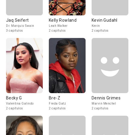
Jaq Seifert
Kelly Rowland
Kevin Gudahl
Dr. Marquis Swain
Leah Walker
Kevin
3 capítulos
2 capítulos
2 capítulos
Becky G
Bre-Z
Dennis Grimes
Valentina Galindo
Freda Gatz
Marvin Menchel
2 capítulos
2 capítulos
2 capítulos