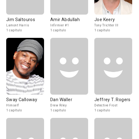
Jim Saltouros
Amir Abdullah
Joe Keery
Lamont Harris
Infirmier #1
Tony Trichter III
1 capítulo
1 capítulo
1 capítulo
Sway Calloway
Dan Waller
Jeffrey T. Rogers
Himself
Drew Riley
Detective Frost
1 capítulo
1 capítulo
1 capítulo