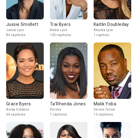
Jussie Smollett
Trai Byers
Kaitlin Doubleday
Jamal Lyon
Andre Lyon
Rhonda Lyon
84 capítulos
102 capítulos
1 capítulo
Grace Byers
Ta'Rhonda Jones
Malik Yoba
Anika Gibbons
Porsha
Vernon Turner
66 capítulos
7 capítulos
12 capítulos