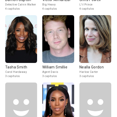
Detective Calvin Walker
Big Heavy
L'il Prince
4 capítulos
4 capítulos
4 capítulos
Tasha Smith
William Smillie
Nealla Gordon
Carol Hardaway
Agent Davis
Harlow Carter
3 capítulos
3 capítulos
3 capítulos