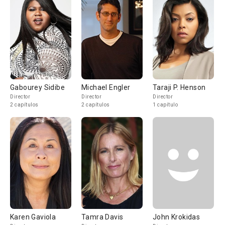
Gabourey Sidibe
Michael Engler
Taraji P. Henson
Director
Director
Director
2 capítulos
2 capítulos
1 capítulo
Karen Gaviola
Tamra Davis
John Krokidas