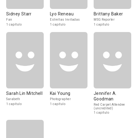
Sidney Starr
Lyo Reneau
Brittany Baker
Fan
Estrellas Invitadas
MSG Reporter
1 capítulo
1 capítulo
1 capítulo
Sarah Lin Mitchell
Kai Young
Jennifer A.
Goodman
Sarabeth
Photographer
1 capítulo
1 capítulo
Red Carpet Attendee
(uncredited)
1 capítulo