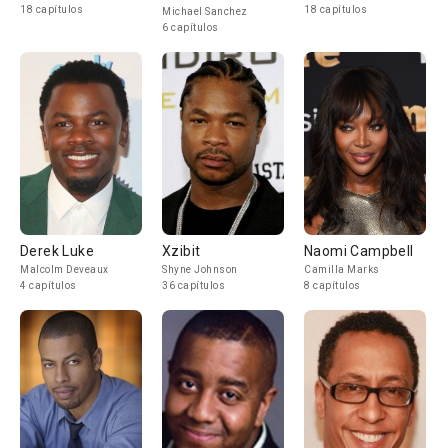
18 capítulos
18 capítulos
Michael Sanchez
6 capítulos
Derek Luke
Xzibit
Naomi Campbell
Malcolm Deveaux
Shyne Johnson
Camilla Marks
4 capítulos
36 capítulos
8 capítulos