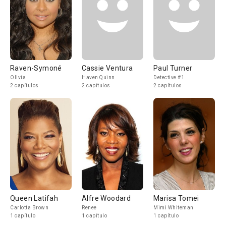
Raven-Symoné
Cassie Ventura
Paul Turner
Olivia
Haven Quinn
Detective #1
2 capítulos
2 capítulos
2 capítulos
Queen Latifah
Alfre Woodard
Marisa Tomei
Carlotta Brown
Renee
Mimi Whiteman
1 capítulo
1 capítulo
1 capítulo