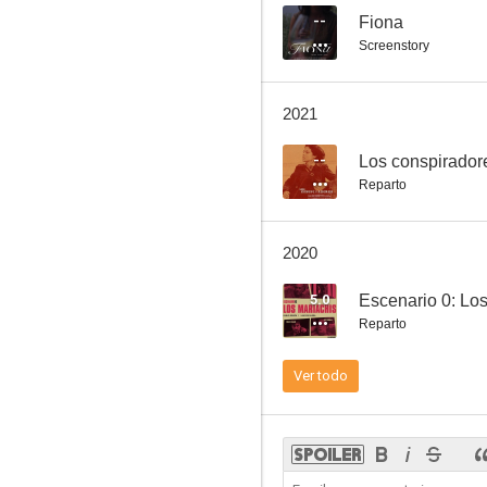
--
Fiona
Screenstory
Koala
2021
--
Los conspirador
Reparto
2020
5.0
Escenario 0: Lo
Reparto
Ver todo