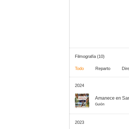
El espectro político
--
Filmografía (10)
Todo
Reparto
Dir
2024
Perspectivas lunares
--
5.9
Amanece en Sa
Guión
2023