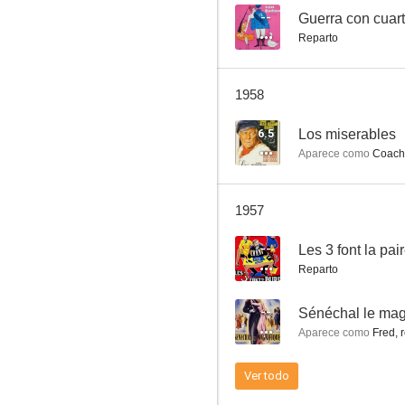
--
Guerra con cuart
Reparto
Jusqu'au dernier
1958
--
6.5
Los miserables
Aparece como
Coachm
1957
--
Les 3 font la pai
Reparto
Volveré a Kandara
--
Sénéchal le mag
--
Aparece como
Fred, régisse
Ver todo