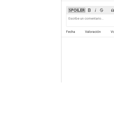
La loi des rues
Fecha
Valoración
V
--
Niebla en las cumbres
--