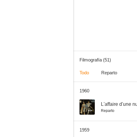
Madame de...
--
Filmografía (51)
Todo
Reparto
1960
Guerra con cuartel
--
--
L'affaire d'une nu
Reparto
1959