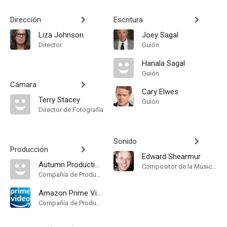
Dirección
Escritura
Liza Johnson
Joey Sagal
Director
Guión
Hanala Sagal
Guión
Cámara
Cary Elwes
Terry Stacey
Guión
Director de Fotografía
Sonido
Producción
Edward Shearmur
Autumn Productions
Compositor de la Música Original
Compañía de Produccion
Amazon Prime Video
Compañía de Produccion