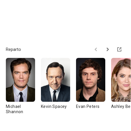
Reparto
Michael
Kevin Spacey
Evan Peters
Ashley B
Shannon