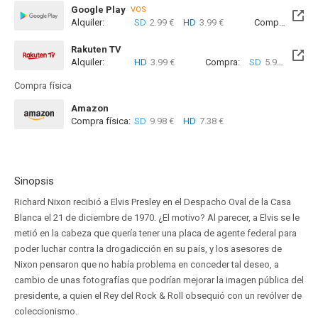
Google Play
VOS
Alquiler:
SD
2.99 €
HD
3.99 €
Compra:
SD
5
Rakuten TV
Alquiler:
HD
3.99 €
Compra:
SD
5.99 €
HD
9
Compra física
Amazon
Compra física:
SD
9.98 €
HD
7.38 €
Sinopsis
Richard Nixon recibió a Elvis Presley en el Despacho Oval de la Casa
Blanca el 21 de diciembre de 1970. ¿El motivo? Al parecer, a Elvis se le
metió en la cabeza que quería tener una placa de agente federal para
poder luchar contra la drogadicción en su país, y los asesores de
Nixon pensaron que no había problema en conceder tal deseo, a
cambio de unas fotografías que podrían mejorar la imagen pública del
presidente, a quien el Rey del Rock & Roll obsequió con un revólver de
coleccionismo.