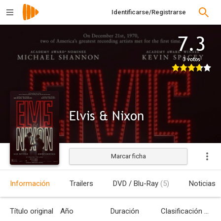
Identificarse/Registrarse
7.3
3 votos
Elvis & Nixon
Marcar ficha
Información
Trailers
DVD / Blu-Ray
(5)
Noticias
Título original
Año
Duración
Clasificación por edades