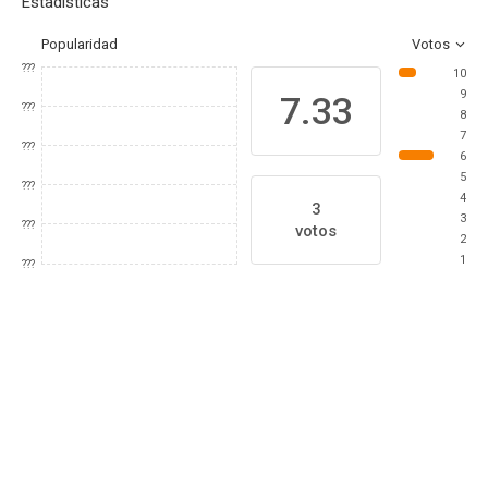
Estadísticas
Popularidad
Votos
???
10
9
7.33
???
8
7
???
6
5
???
4
3
3
???
votos
2
1
???