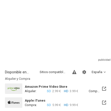
Disponible en...
Sitios compatibles
España
Alquiler y Compra
Amazon Prime Video Store
Alquiler:
SD
2.99 €
HD
3.99 €
Compra:
SD
7
Apple iTunes
Compra:
SD
5.99 €
HD
9.99 €