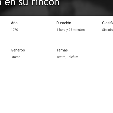
o en su rincón
Año
Duración
Clasif
1970
1 hora y 28 minutos
Sin inf
Géneros
Temas
Drama
Teatro
,
Telefilm