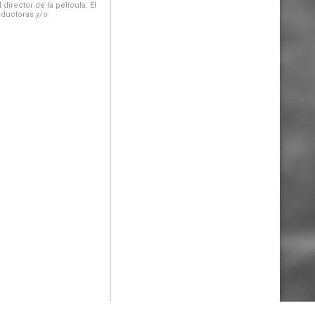
irector de la película. El
oductoras y/o