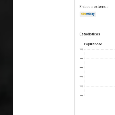
Enlaces externos
Estadísticas
Popularidad
???
???
???
???
???
???