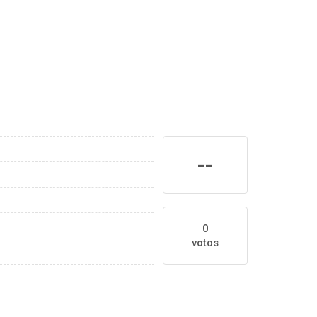
--
0
votos