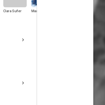
Clara Suñer
Manuel Tejada
Esperanza
Enrique Ce
Alonso