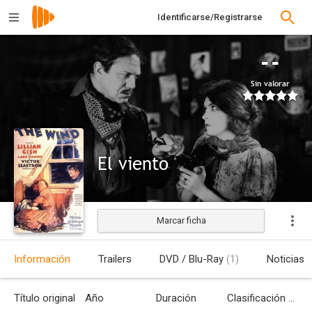
Identificarse/Registrarse
--
Sin valorar
El viento
Marcar ficha
Estrenada
Información
Trailers
DVD / Blu-Ray
(1)
Noticias
Título original
Año
Duración
Clasificación por edades