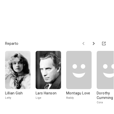
Reparto
Lillian Gish
Lars Hanson
Montagu Love
Dorothy
Cumming
Letty
Lige
Roddy
Cora