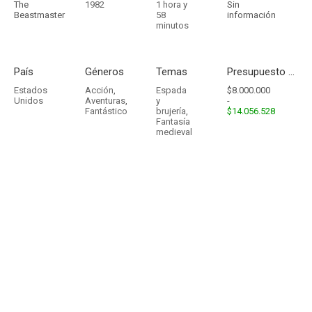
The
1982
1 hora y
Sin
Beastmaster
58
información
minutos
País
Géneros
Temas
Presupuesto - Ingresos
Estados
Acción
,
Espada
$8.000.000
Unidos
Aventuras
,
y
-
Fantástico
brujería
,
$14.056.528
Fantasía
medieval