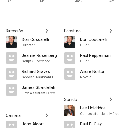
Dar
Kiri
Maax
Seth
Dirección
Escritura
Don Coscarelli
Don Coscarelli
Director
Guión
Jeanne Rosenberg
Paul Pepperman
Script Supervisor
Guión
Richard Graves
Andre Norton
Second Assistant Director
Novela
James Sbardellati
First Assistant Director
Sonido
Lee Holdridge
Compositor de la Música Original
Cámara
John Alcott
Paul B. Clay