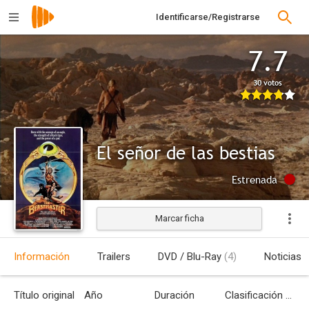
Identificarse/Registrarse
7.7
30 votos
El señor de las bestias
Estrenada
Marcar ficha
Información
Trailers
DVD / Blu-Ray
(4)
Noticias
Título original
Año
Duración
Clasificación por edades