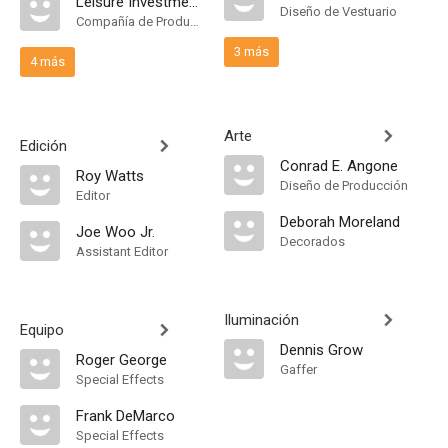
Leisure Investment Company
Diseño de Vestuario
Compañía de Produccion
3 más
4 más
Arte
Edición
Conrad E. Angone
Roy Watts
Diseño de Producción
Editor
Deborah Moreland
Joe Woo Jr.
Decorados
Assistant Editor
Iluminación
Equipo
Dennis Grow
Roger George
Gaffer
Special Effects
Frank DeMarco
Special Effects