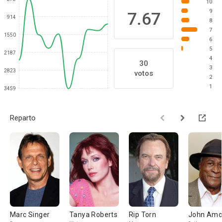
10
9
7.67
914
8
7
1550
6
5
2187
4
30
3
2823
votos
2
1
3459
Reparto
Marc Singer
Tanya Roberts
Rip Torn
John Am