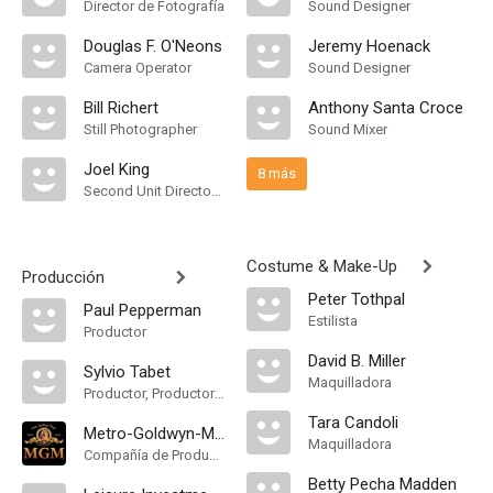
Director de Fotografía
Sound Designer
Douglas F. O'Neons
Jeremy Hoenack
Camera Operator
Sound Designer
Bill Richert
Anthony Santa Croce
Still Photographer
Sound Mixer
Joel King
8 más
Second Unit Director of Photography
Costume & Make-Up
Producción
Peter Tothpal
Paul Pepperman
Estilista
Productor
David B. Miller
Sylvio Tabet
Maquilladora
Productor, Productor Ejecutivo
Tara Candoli
Metro-Goldwyn-Mayer
Maquilladora
Compañía de Produccion
Betty Pecha Madden