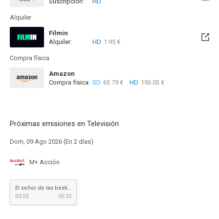
Suscripción:
HD
Disponible hasta el Lun, 28 Oct 2030 (Quedan 4 años)
Alquiler
Filmin
Alquiler:
HD
1.95 €
Disponible hasta el Vie, 18 Jun 2027 (Quedan 10 meses)
Compra física
Amazon
Compra física:
SD
63.79 €
HD
193.03 €
Próximas emisiones en Televisión
Dom, 09 Ago 2026 (En 2 días)
M+ Acción
El señor de las bestias
03:53
05:52