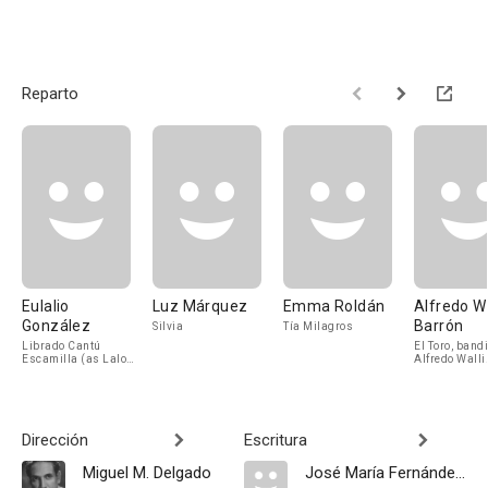
Reparto
Eulalio
Luz Márquez
Emma Roldán
Alfredo W
González
Barrón
Silvia
Tía Milagros
Librado Cantú
El Toro, band
Escamilla (as Lalo
Alfredo Walli
González Piporro)
Barrón)
Dirección
Escritura
Miguel M. Delgado
José María Fernández Unsáin