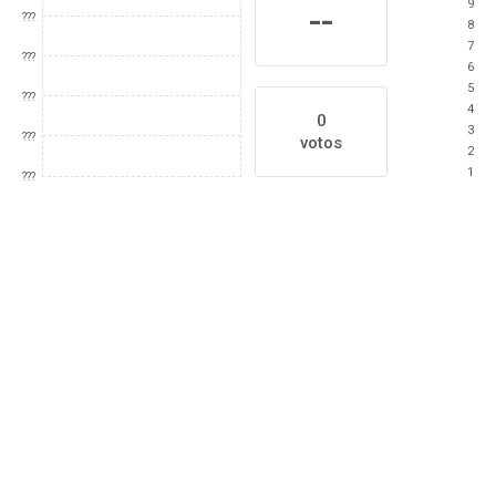
9
--
???
8
7
???
6
5
???
4
0
3
???
votos
2
1
???