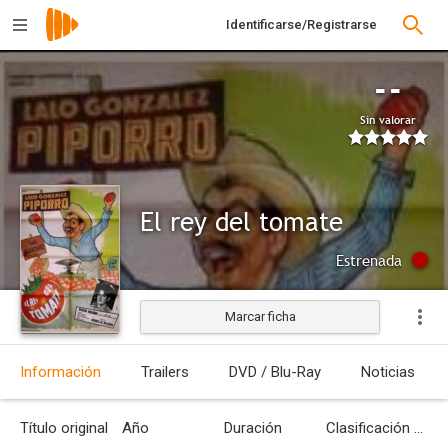
Identificarse/Registrarse
--
Sin valorar
El rey del tomate
Estrenada
Marcar ficha
Información
Trailers
DVD / Blu-Ray
Noticias
Título original
Año
Duración
Clasificación por edades