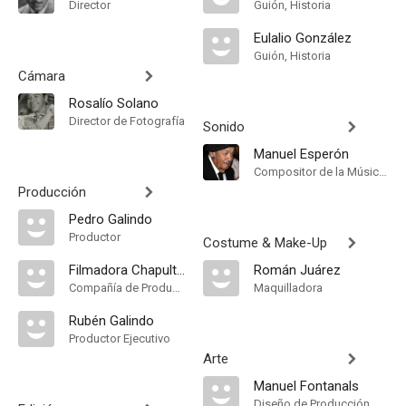
Director
Guión, Historia
Eulalio González
Guión, Historia
Cámara
Rosalío Solano
Director de Fotografía
Sonido
Manuel Esperón
Compositor de la Música Original
Producción
Pedro Galindo
Productor
Costume & Make-Up
Filmadora Chapultepec
Román Juárez
Compañía de Produccion
Maquilladora
Rubén Galindo
Productor Ejecutivo
Arte
Manuel Fontanals
Diseño de Producción