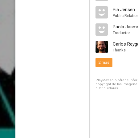
Pía Jensen
Public Relatio
Paola Jasm
Traductor
Carlos Reyg
Thanks
2 más
PlayMax solo ofrece inform
copyright de las imágenes
distribuidoras.