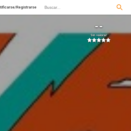
tificarse/Registrarse
--
Sin valorar