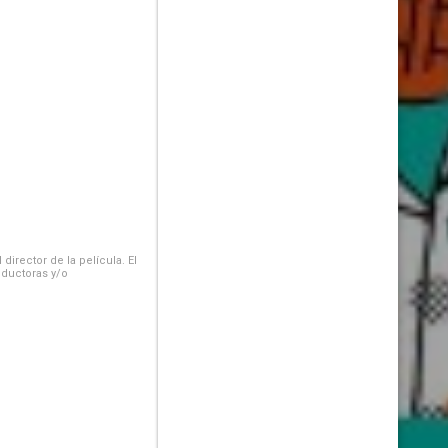
irector de la película. El
oductoras y/o