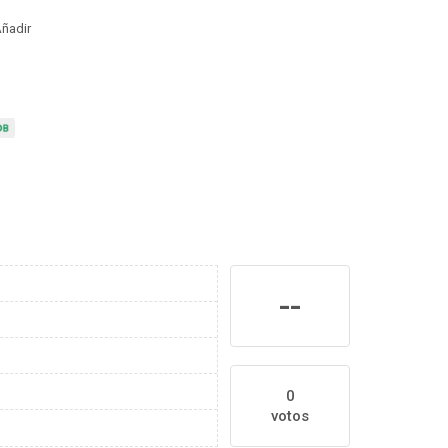
ñadir
--
0
votos