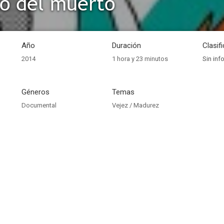
so del muerto
Año
Duración
Clasif
2014
1 hora y 23 minutos
Sin inf
Géneros
Temas
Documental
Vejez / Madurez