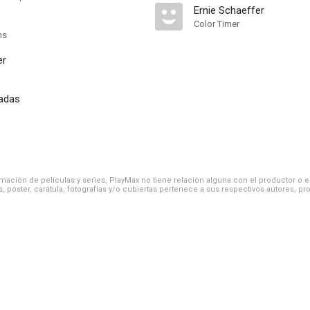
Ernie Schaeffer
Color Timer
ns
er
adas
ación de películas y series, PlayMax no tiene relación alguna con el productor o el d
, póster, carátula, fotografías y/o cubiertas pertenece a sus respectivos autores, pr