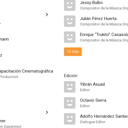
Jessy Bulbo
Compositor de la Música Orig
Julián Pérez Huerta
o
Compositor de la Música Orig
Enrique “Trukito” Casasol
mann
Compositor de la Música Orig
13 más
tz
apacitación Cinematográfica
Edición
Produccion
Yibrán Asuad
Editor
Octavio Sierra
Editor
Adolfo Hernández Santie
ner
Dialogue Editor
on Supervisor