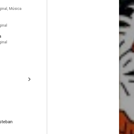
inal, Música
inal
a
inal
steban