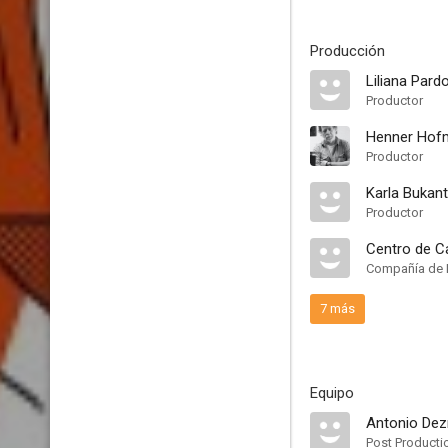
Producción
Liliana Pard
Productor
Henner Hof
Productor
Karla Bukan
Productor
Centro de C
Compañía de 
7 más
Equipo
Antonio Dez
Post Producti