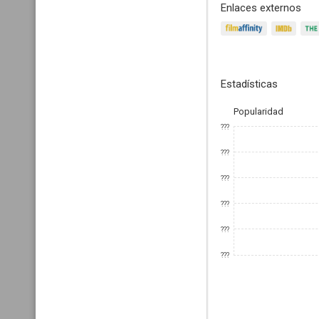
Enlaces externos
Estadísticas
Popularidad
???
???
???
???
???
???