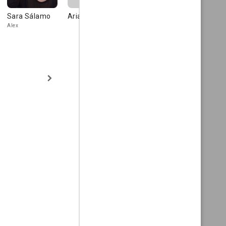
Sara Sálamo
Ariadna Deu
Mariam
Alex Ferre
Hernández
Alex
Trini