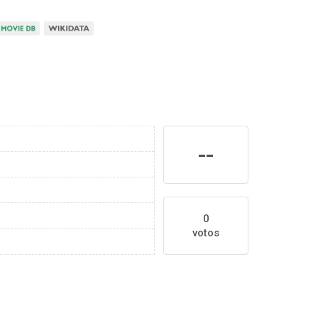
--
0
votos