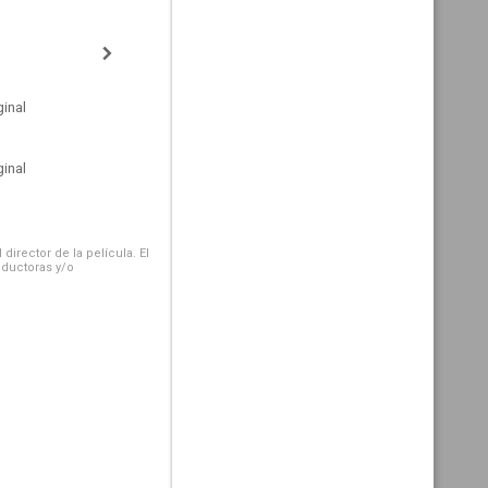
inal
inal
irector de la película. El
oductoras y/o