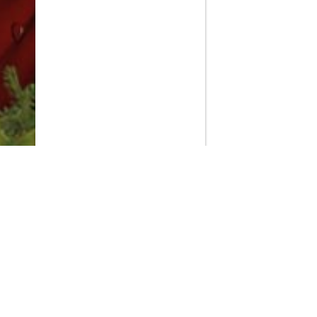
PlayMax
2026
Series populares
La Casa del Dragón
Silo
Stuart no consigue salvar el universo
Ted Lasso
Operaciones especiales: Lioness