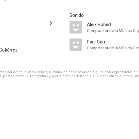
Sonido
Aleix Robert
Compositor de la Música Orig
Paul Carr
Compositor de la Música Orig
Gutiérrez
ación de películas y series, PlayMax no tiene relación alguna con el productor o el d
, póster, carátula, fotografías y/o cubiertas pertenece a sus respectivos autores, pr