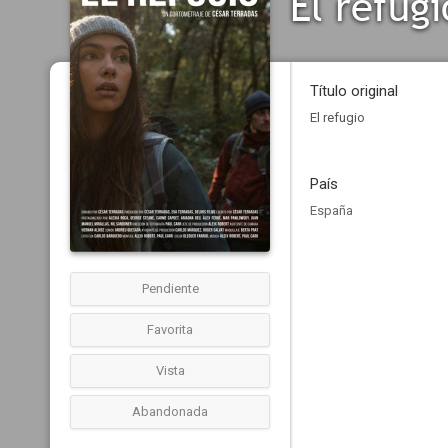
El refugi
Título original
El refugio
País
España
Pendiente
Favorita
Vista
Abandonada