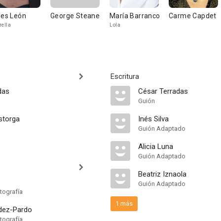
les León
George Steane
María Barranco
Carme Capdet
rella
Lola
Escritura
das
César Terradas
Guión
storga
Inés Silva
Guión Adaptado
Alicia Luna
Guión Adaptado
Beatriz Iznaola
Guión Adaptado
tografía
1 más
dez-Pardo
tografía