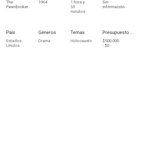
The
1964
1 hora y
Sin
Pawnbroker
55
información
minutos
País
Géneros
Temas
Presupuesto - Ingresos
Estados
Drama
Holocausto
$500.000
Unidos
-
$0