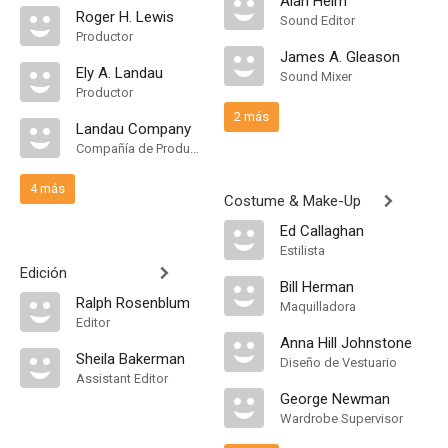
Alan Heim
Roger H. Lewis
Sound Editor
Productor
James A. Gleason
Ely A. Landau
Sound Mixer
Productor
2 más
Landau Company
Compañía de Produccion
4 más
Costume & Make-Up
Ed Callaghan
Estilista
Edición
Bill Herman
Ralph Rosenblum
Maquilladora
Editor
Anna Hill Johnstone
Sheila Bakerman
Diseño de Vestuario
Assistant Editor
George Newman
Wardrobe Supervisor