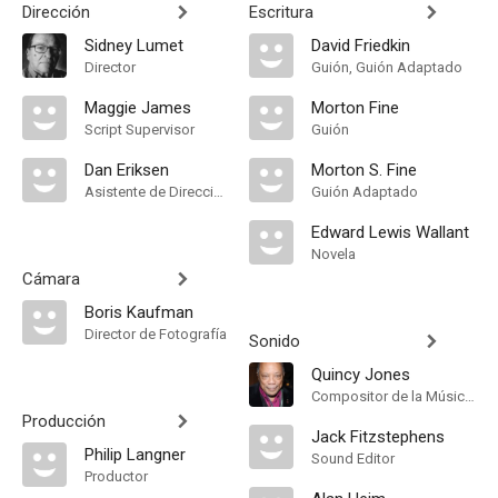
Dirección
Escritura
Sidney Lumet
David Friedkin
Director
Guión, Guión Adaptado
Maggie James
Morton Fine
Script Supervisor
Guión
Dan Eriksen
Morton S. Fine
Asistente de Dirección
Guión Adaptado
Edward Lewis Wallant
Novela
Cámara
Boris Kaufman
Director de Fotografía
Sonido
Quincy Jones
Compositor de la Música Original
Producción
Jack Fitzstephens
Philip Langner
Sound Editor
Productor