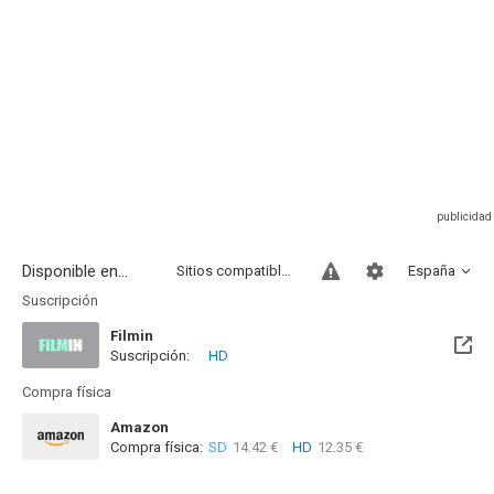
Disponible en...
Sitios compatibles
España
Suscripción
Filmin
Suscripción:
HD
Próximamente. A partir del Sab, 15 Ago 2026 (En 8 días)
Compra física
Amazon
Compra física:
SD
14.42 €
HD
12.35 €