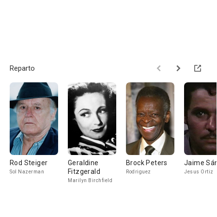
Reparto
Rod Steiger
Geraldine
Brock Peters
Jaime Sá
Fitzgerald
Sol Nazerman
Rodriguez
Jesus Ortiz
Marilyn Birchfield