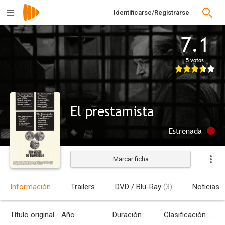
Identificarse/Registrarse
7.1
5 votos
El prestamista
Estrenada
Marcar ficha
Información
Trailers
DVD / Blu-Ray
(3)
Noticias
Título original
Año
Duración
Clasificación por edades