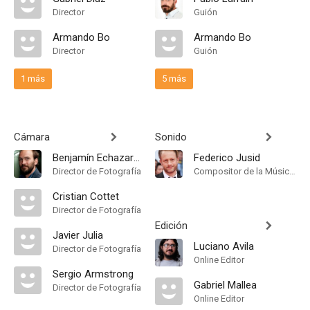
Director
Guión
Armando Bo
Armando Bo
Director
Guión
1 más
5 más
Cámara
Sonido
Benjamín Echazarreta
Federico Jusid
Director de Fotografía
Compositor de la Música Original
Cristian Cottet
Director de Fotografía
Edición
Javier Julia
Luciano Avila
Director de Fotografía
Online Editor
Sergio Armstrong
Gabriel Mallea
Director de Fotografía
Online Editor