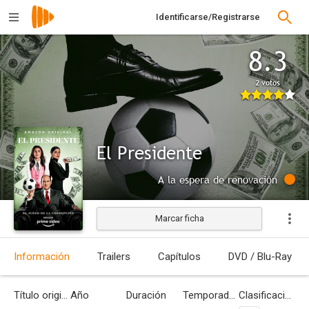
Identificarse/Registrarse
8.3
2 votos
El Presidente
A la espera de renovación
Marcar ficha
Información
Trailers
Capítulos
DVD / Blu-Ray
Título original
Año
Duración
Temporadas
Clasificación por edades