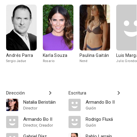
Andrés Parra
Karla Souza
Paulina Gaitán
Luis Marg
Sergio Jadue
Rosario
Nené
Julio Grondo
Dirección
Escritura
Natalia Beristáin
Armando Bo II
Director
Guión
Armando Bo II
Rodrigo Fluxá
Director, Creador
Guión
Gabriel Díaz
Pablo Larraín