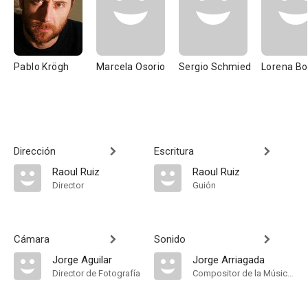
Pablo Krögh
Marcela Osorio
Sergio Schmied
Lorena B
Dirección
Escritura
Raoul Ruiz
Raoul Ruiz
Director
Guión
Cámara
Sonido
Jorge Aguilar
Jorge Arriagada
Director de Fotografía
Compositor de la Música Original