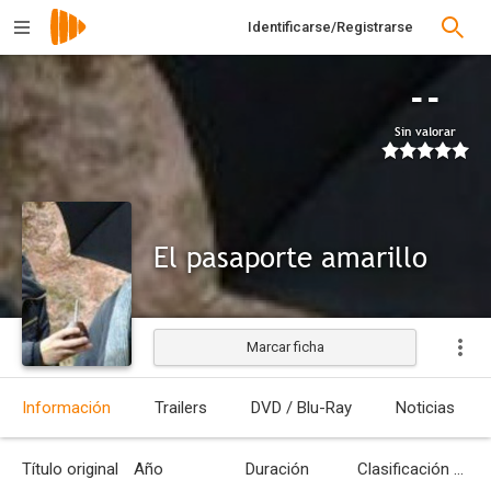
Identificarse/Registrarse
--
Sin valorar
El pasaporte amarillo
Marcar ficha
Información
Trailers
DVD / Blu-Ray
Noticias
Título original
Año
Duración
Clasificación por edades