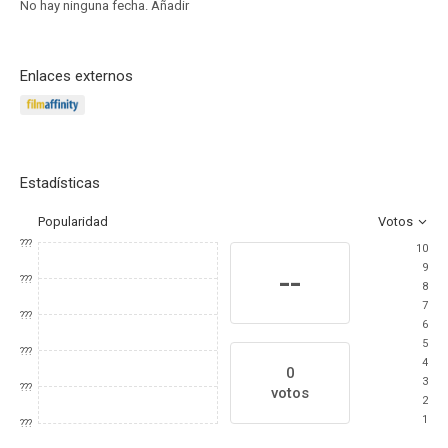
No hay ninguna fecha.
Añadir
Enlaces externos
Estadísticas
Popularidad
Votos
???
10
9
--
???
8
7
???
6
5
???
4
0
3
???
votos
2
1
???