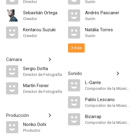
Director
Guión
Sebastián Ortega
Andrés Pascaner
Creador
Guión
Kentarou Suzuki
Natália Torres
Creador
Guión
3 más
Cámara
Sergio Dotta
Sonido
Director de Fotografía
L-Gante
Martín Fisner
Compositor de la Música Original
Director de Fotografía
Pablo Lescano
Compositor de la Música Original
Producción
Bizarrap
Compositor de la Música Original
Noriko Dohi
Productor