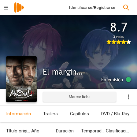
Identificarse/Registrarse
8.7
3 votos
El marginal 4
En emisión
Marcar ficha
Información
Trailers
Capítulos
DVD / Blu-Ray
Título original
Año
Duración
Temporadas
Clasificación por edades