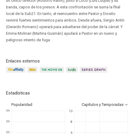
un cínico director (Rodolfo Ranni), junto a Coco (Luis Luque) y su
banda, capos de los presos. A esta confrontación se suma la filial
local de la Sub21. En tanto, el reencuentro entre Pastor y Diosito
revivirá fuertes sentimientos para ambos. Desde afuera, Sergio Antín
(Gerardo Romano) operará para adueñarse del poder de la cárcel. Y
Emma Molinari (Martina Gusmán) ayudará a Pastor en un nuevo y
peligroso intento de fuga.
Enlaces externos
Estadísticas
Popularidad
Capítulos y Temporadas
???
10
???
8
???
6