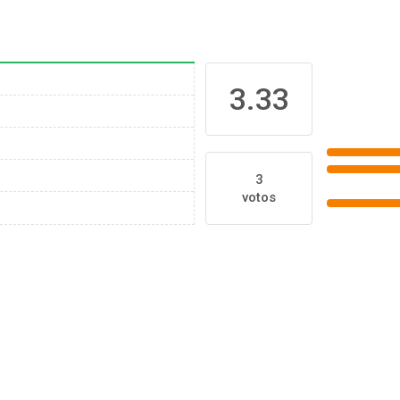
3.33
3
votos