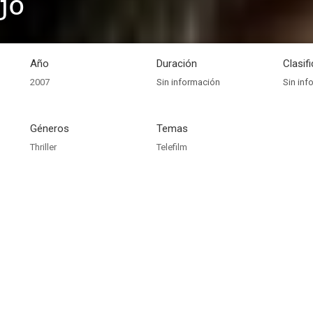
jo
Año
Duración
Clasif
2007
Sin información
Sin inf
Géneros
Temas
Thriller
Telefilm