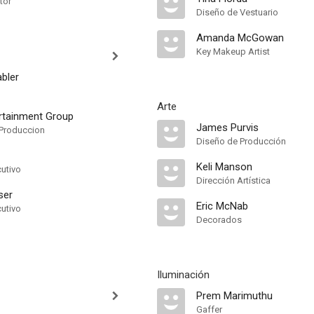
tor
Diseño de Vestuario
Amanda McGowan
Key Makeup Artist
bler
Arte
rtainment Group
James Purvis
Produccion
Diseño de Producción
Keli Manson
cutivo
Dirección Artística
ser
Eric McNab
cutivo
Decorados
Iluminación
Prem Marimuthu
Gaffer