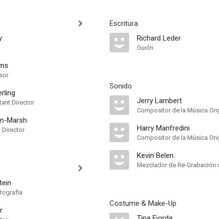
Escritura
y
Richard Leder
Guión
ams
sor
Sonido
rling
Jerry Lambert
ant Director
Compositor de la Música Orig
an-Marsh
Harry Manfredini
t Director
Compositor de la Música Orig
Kevin Belen
Mezclador de Re-Grabación 
tein
tografía
Costume & Make-Up
r
Tina Fiorda