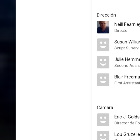
Dirección
Neill Fearnle
Director
Susan Willi
Script Supervi
Julie Hemme
Second Assist
Blair Freem
First Assistan
Cámara
Eric J. Golds
Director de Fo
Lou Gruzelie