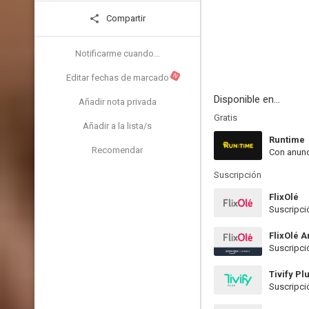
Compartir
Notificarme cuando...
N
Editar fechas de marcado
Disponible en...
Añadir nota privada
Gratis
Añadir a la lista/s
Runtime
Recomendar
Con anunc
Suscripción
FlixOlé
Suscripci
FlixOlé 
Suscripci
Tivify Pl
Suscripci