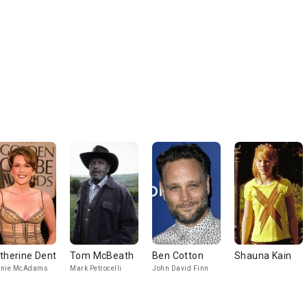
therine Dent
Tom McBeath
Ben Cotton
Shauna Kain
nnie McAdams
Mark Petrocelli
John David Finn