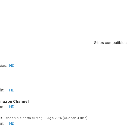
Sitios compatibles
ios:
HD
ón:
HD
Amazon Channel
ón:
HD
us
Disponible hasta el Mar, 11 Ago 2026 (Quedan 4 días)
ón:
HD