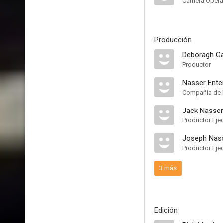
Camera Opera
Producción
Deboragh Ga
Productor
Nasser Ente
Compañía de 
Jack Nasser
Productor Eje
Joseph Nas
Productor Eje
3 más
Edición