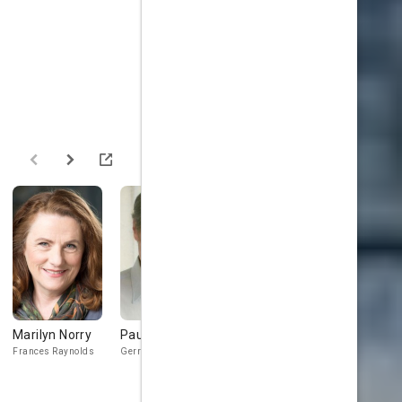
Marilyn Norry
Paul Jarrett
Tegan Moss
Kimberley
Warnat
Frances Raynolds
Gerry O'Connor
Christy McAdams
Colleen Brenn