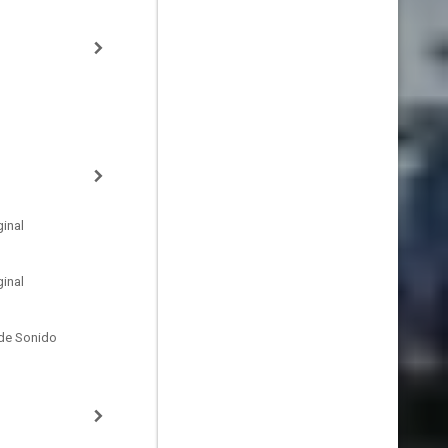
inal
inal
de Sonido