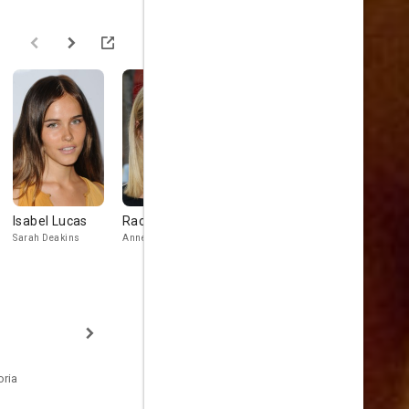
Isabel Lucas
Rachael Taylor
Rhona Mitra
Valerie Cr
Sarah Deakins
Anne Morris
Allison Vanowen
Barbara Steve
oria