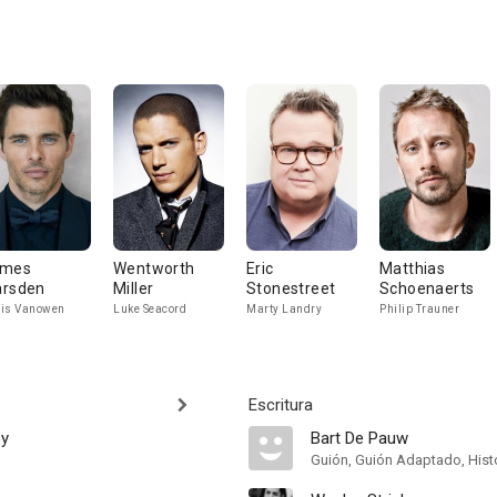
ames
Wentworth
Eric
Matthias
rsden
Miller
Stonestreet
Schoenaerts
is Vanowen
Luke Seacord
Marty Landry
Philip Trauner
Escritura
oy
Bart De Pauw
Guión, Guión Adaptado, Hist