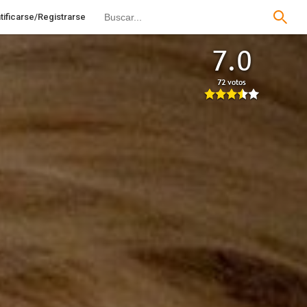
tificarse/Registrarse
7.0
72 votos