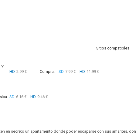
Sitios compatibles
TV
HD
2.99 €
Compra:
SD
7.99 €
HD
11.99 €
sica:
SD
6.16 €
HD
9.46 €
n en secreto un apartamento donde poder escaparse con sus amantes, dond