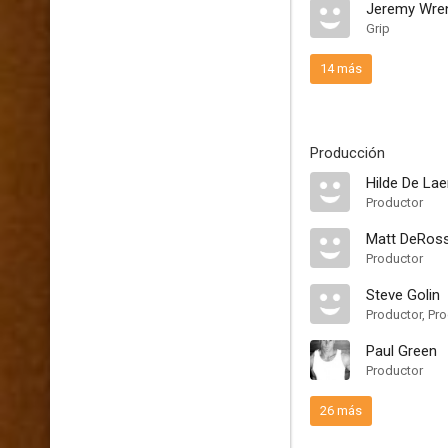
Jeremy Wre
Grip
14 más
Producción
Hilde De Lae
Productor
Matt DeRos
Productor
Steve Golin
Productor, Pro
Paul Green
Productor
26 más