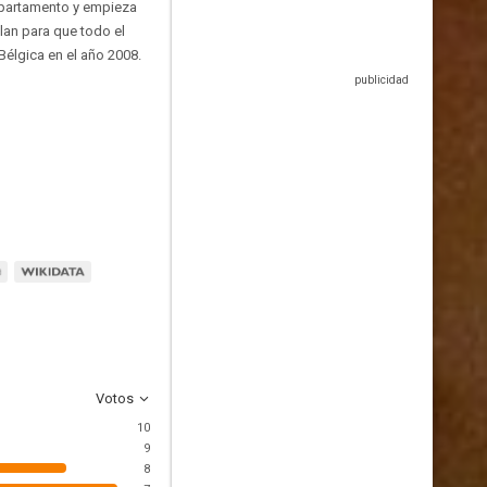
 apartamento y empieza
glan para que todo el
Bélgica en el año 2008.
Votos
10
9
8