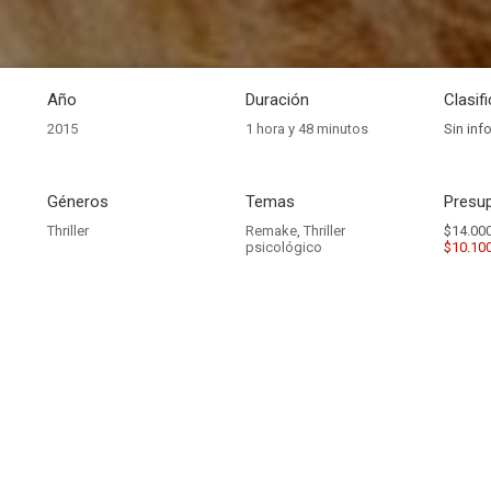
Año
Duración
Clasif
2015
1 hora y 48 minutos
Sin inf
Géneros
Temas
Presup
Thriller
Remake
,
Thriller
$14.000
psicológico
$10.10