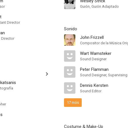
en
Wesley Strick
sor
Guión, Guión Adaptado
t
ant Director
Sonido
wan
John Frizzell
t Director
Compositor de la Música Orig
Wart Wamsteker
Sound Designer
Peter Flamman
Sound Designer, Supervising
akatsanis
Dennis Kersten
tografía
Sound Editor
17 más
pher
as
Costume & Make-Up