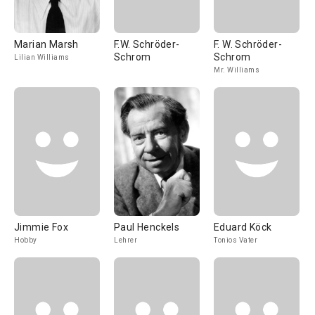
Marian Marsh
F.W. Schröder-
F. W. Schröder-
Schrom
Schrom
Lilian Williams
Mr. Williams
Jimmie Fox
Paul Henckels
Eduard Köck
Hobby
Lehrer
Tonios Vater