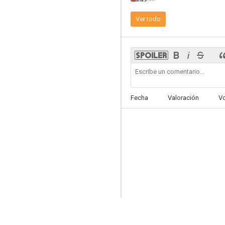
Ver todo
Menschen in Gottes Hand
--
Fecha
Valoración
V
Condottieri
--