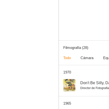
Die Rebellion
--
Filmografía (28)
Todo
Cámara
Equ
1970
Pendiente de un hilo
--
--
Don't Be Silly, D
Director de Fotografía
1965