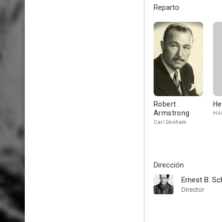
Reparto
Robert
He
Armstrong
Hil
Carl Denham
Dirección
Ernest B. S
Director