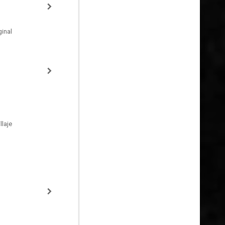
inal
laje