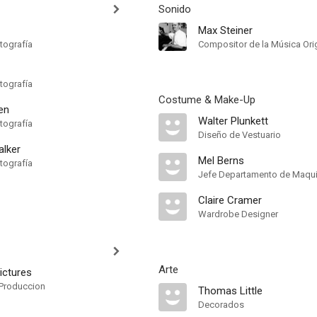
Sonido
Max Steiner
tografía
Compositor de la Música Orig
tografía
Costume & Make-Up
en
Walter Plunkett
tografía
Diseño de Vestuario
alker
Mel Berns
tografía
Jefe Departamento de Maquil
Claire Cramer
Wardrobe Designer
Arte
ictures
Produccion
Thomas Little
Decorados