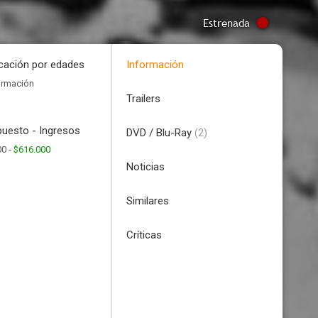
Estrenada
icación por edades
Información
ormación
Trailers
uesto - Ingresos
DVD / Blu-Ray
(2)
00 -
$616.000
Noticias
Similares
Críticas