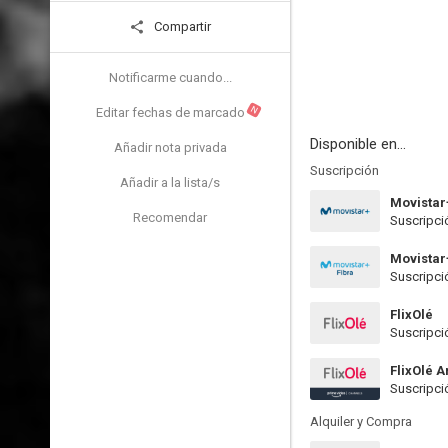
Compartir
Notificarme cuando...
N
Editar fechas de marcado
Disponible en...
Añadir nota privada
Suscripción
Añadir a la lista/s
Movistar
Recomendar
Suscripci
Movistar
Suscripci
FlixOlé
Suscripci
FlixOlé 
Suscripci
Alquiler y Compra