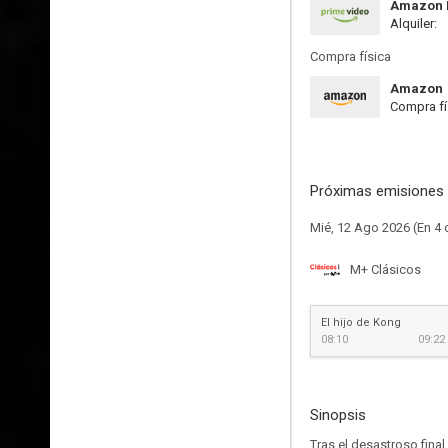
Amazon P
Alquiler:
Compra física
Amazon
Compra fí
Próximas emisiones 
Mié, 12 Ago 2026 (En 4 
M+ Clásicos
El hijo de Kong
08:10
09:22
Sinopsis
Tras el desastroso fina