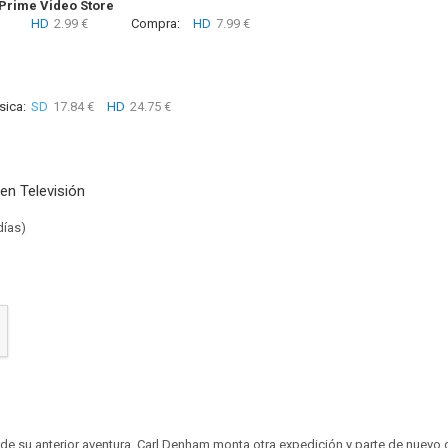
rime Video Store
HD
2.99 €
Compra:
HD
7.99 €
sica:
SD
17.84 €
HD
24.75 €
en Televisión
días)
l de su anterior aventura, Carl Denham monta otra expedición y parte de nuev