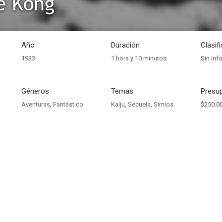
de Kong
Año
Duración
Clasif
1933
1 hora y 10 minutos
Sin inf
Géneros
Temas
Presup
Aventuras
,
Fantástico
Kaiju
,
Secuela
,
Simios
$250.0