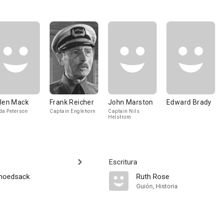
len Mack
Frank Reicher
John Marston
Edward Brady
da Peterson
Captain Englehorn
Captain Nils
Helstrom
Escritura
choedsack
Ruth Rose
Guión, Historia