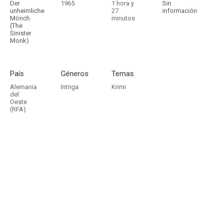
Der
1965
1 hora y
Sin
unheimliche
27
información
Mönch
minutos
(The
Sinister
Monk)
País
Géneros
Temas
Alemania
Intriga
Krimi
del
Oeste
(RFA)