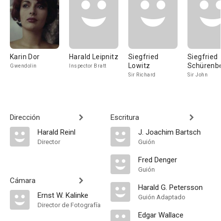
Karin Dor
Harald Leipnitz
Siegfried
Siegfried
Lowitz
Schürenb
Gwendolin
Inspector Bratt
Sir Richard
Sir John
Dirección
Escritura
Harald Reinl
J. Joachim Bartsch
Director
Guión
Fred Denger
Guión
Cámara
Harald G. Petersson
Ernst W. Kalinke
Guión Adaptado
Director de Fotografía
Edgar Wallace