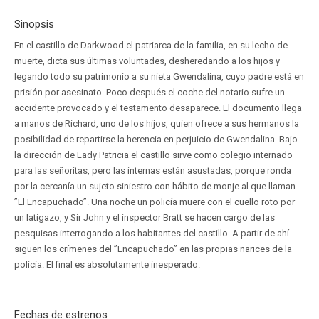
Sinopsis
En el castillo de Darkwood el patriarca de la familia, en su lecho de
muerte, dicta sus últimas voluntades, desheredando a los hijos y
legando todo su patrimonio a su nieta Gwendalina, cuyo padre está en
prisión por asesinato. Poco después el coche del notario sufre un
accidente provocado y el testamento desaparece. El documento llega
a manos de Richard, uno de los hijos, quien ofrece a sus hermanos la
posibilidad de repartirse la herencia en perjuicio de Gwendalina. Bajo
la dirección de Lady Patricia el castillo sirve como colegio internado
para las señoritas, pero las internas están asustadas, porque ronda
por la cercanía un sujeto siniestro con hábito de monje al que llaman
”El Encapuchado”. Una noche un policía muere con el cuello roto por
un latigazo, y Sir John y el inspector Bratt se hacen cargo de las
pesquisas interrogando a los habitantes del castillo. A partir de ahí
siguen los crímenes del ”Encapuchado” en las propias narices de la
policía. El final es absolutamente inesperado.
Fechas de estrenos