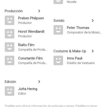
Novela
Producción
Preben Philipsen
Sonido
Productor
Peter Thomas
Horst Wendlandt
Compositor de la Música Original
Productor
Rialto Film
Compañía de Produccion
Costume & Make-Up
Constantin Film
Irms Pauli
Compañía de Produccion
Diseño de Vestuario
Edición
Jutta Hering
Editor
PlayMax solo ofrece información de películas y series, PlayMax no tiene