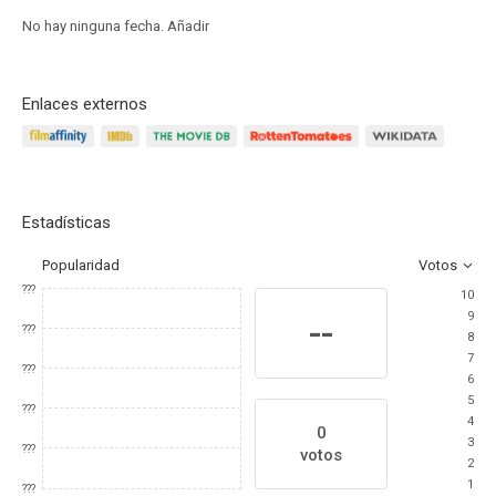
No hay ninguna fecha.
Añadir
Enlaces externos
Estadísticas
Popularidad
Votos
???
10
9
--
???
8
7
???
6
5
???
4
0
3
???
votos
2
1
???