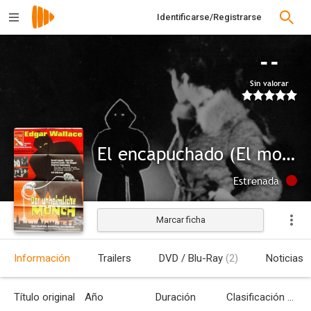
Identificarse/Registrarse
--
Sin valorar
El encapuchado (El monje siniestro)
Estrenada
Marcar ficha
Información
Trailers
DVD / Blu-Ray
(2)
Noticias
Título original
Año
Duración
Clasificación por edades