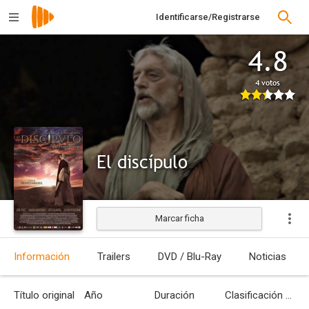
Identificarse/Registrarse
4.8
4 votos
El discípulo
Marcar ficha
Estrenada
Información
Trailers
DVD / Blu-Ray
Noticias
Título original
Año
Duración
Clasificación por edades