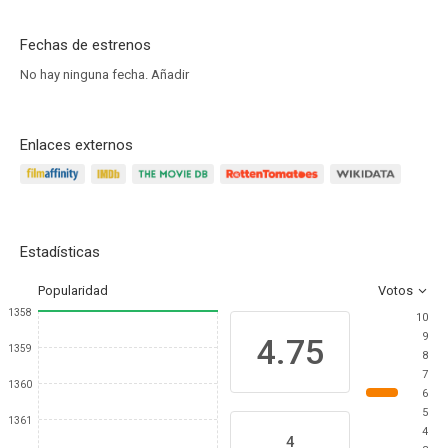
Fechas de estrenos
No hay ninguna fecha.
Añadir
Enlaces externos
Estadísticas
Popularidad
Votos
1358
10
9
4.75
1359
8
7
1360
6
5
1361
4
4