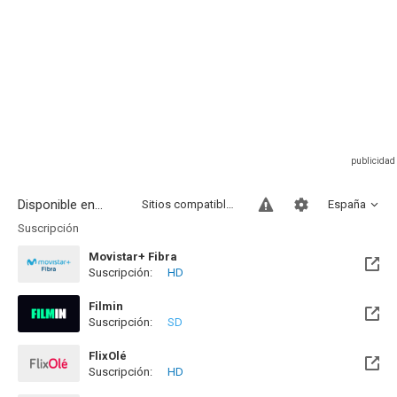
Disponible en...
Sitios compatibles
España
Suscripción
Movistar+ Fibra
Suscripción:
HD
Disponible hasta el Vie, 01 Ene 2100 (Quedan 73 años)
Filmin
Suscripción:
SD
Disponible hasta el Lun, 12 Oct 2026 (Quedan 2 meses)
FlixOlé
Suscripción:
HD