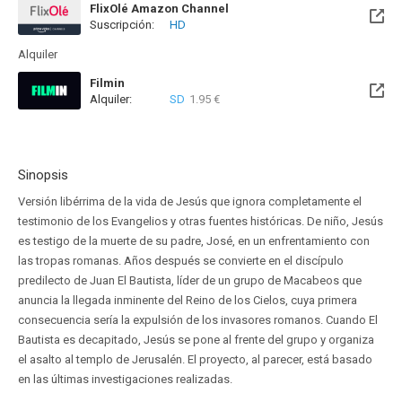
FlixOlé Amazon Channel
Suscripción:
HD
Alquiler
Filmin
Alquiler:
SD
1.95 €
Disponible hasta el Lun, 12 Oct 2026 (Quedan 2 meses)
Sinopsis
Versión libérrima de la vida de Jesús que ignora completamente el
testimonio de los Evangelios y otras fuentes históricas. De niño, Jesús
es testigo de la muerte de su padre, José, en un enfrentamiento con
las tropas romanas. Años después se convierte en el discípulo
predilecto de Juan El Bautista, líder de un grupo de Macabeos que
anuncia la llegada inminente del Reino de los Cielos, cuya primera
consecuencia sería la expulsión de los invasores romanos. Cuando El
Bautista es decapitado, Jesús se pone al frente del grupo y organiza
el asalto al templo de Jerusalén. El proyecto, al parecer, está basado
en las últimas investigaciones realizadas.