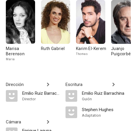
Marisa
Ruth Gabriel
Karim El-Kerem
Juanjo
Berenson
Puigcorbé
Thomas
Maria
Dirección
Escritura
Emilio Ruiz Barrachina
Emilio Ruiz Barrachina
Director
Guión
Stephen Hughes
Adaptation
Cámara
Enrique Laguna