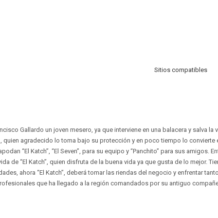
Sitios compatibles
ancisco Gallardo un joven mesero, ya que interviene en una balacera y salva la 
, quien agradecido lo toma bajo su protección y en poco tiempo lo conviert
apodan “El Katch”, “El Seven”, para su equipo y “Panchito” para sus amigos. Ent
vida de “El Katch”, quien disfruta de la buena vida ya que gusta de lo mejor. 
ades, ahora “El Katch”, deberá tomar las riendas del negocio y enfrentar tanto
rofesionales que ha llegado a la región comandados por su antiguo compañ