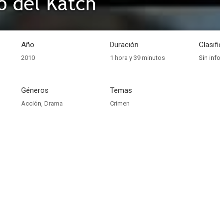
do del Katch
Año
Duración
Clasif
2010
1 hora y 39 minutos
Sin inf
Géneros
Temas
Acción
,
Drama
Crimen