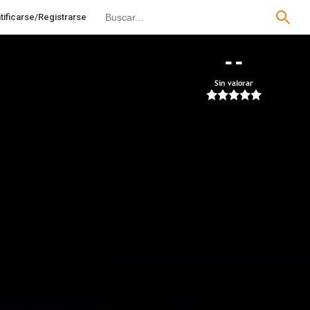
tificarse/Registrarse
--
Sin valorar