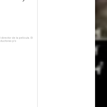
irector de la película. El
oductoras y/o