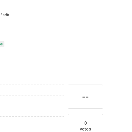
ñadir
--
0
votos