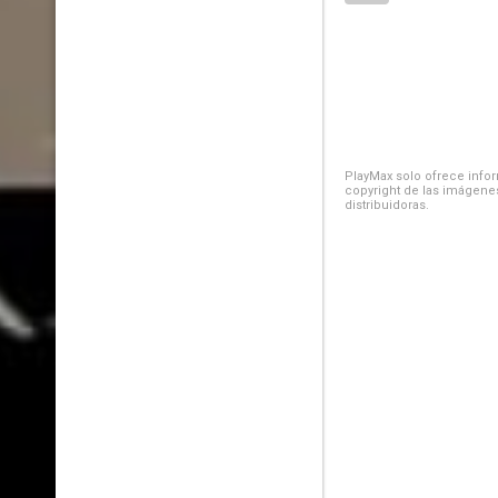
PlayMax solo ofrece inform
copyright de las imágenes
distribuidoras.