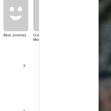
Abel Jiménez
Cristina
Daphne Varias
David Fuen
Mendivil