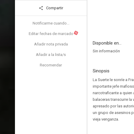
Compartir
Notificarme cuando...
N
Editar fechas de marcado
Disponible en...
Añadir nota privada
Sin información
Añadir a la lista/s
Recomendar
Sinopsis
La Suerte le sonríe a Fr
importante jefe mafioso
narcotraficante a quien 
balaceras transcurre la 
apresado por las autorid
un grupo de asesinos p
vieja venganza.