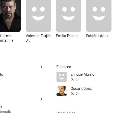
illermo
Valentín Trujillo
Emilio Franco
Fabián López
intanilla
Jr.
Escritura
llo
Enrique Murillo
Guión
Óscar López
Guión
n
tografía